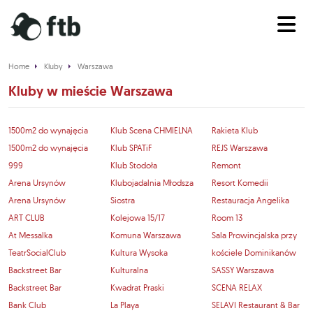
Home
Kluby
Warszawa
Kluby w mieście Warszawa
1500m2 do wynajęcia
Klub Scena CHMIELNA
Rakieta Klub
1500m2 do wynajęcia
Klub SPATiF
REJS Warszawa
999
Klub Stodoła
Remont
Arena Ursynów
Klubojadalnia Młodsza
Resort Komedii
Arena Ursynów
Siostra
Restauracja Angelika
ART CLUB
Kolejowa 15/17
Room 13
At Messalka
Komuna Warszawa
Sala Prowincjalska przy
TeatrSocialClub
Kultura Wysoka
kościele Dominikanów
Backstreet Bar
Kulturalna
SASSY Warszawa
Backstreet Bar
Kwadrat Praski
SCENA RELAX
Bank Club
La Playa
SELAVI Restaurant & Bar