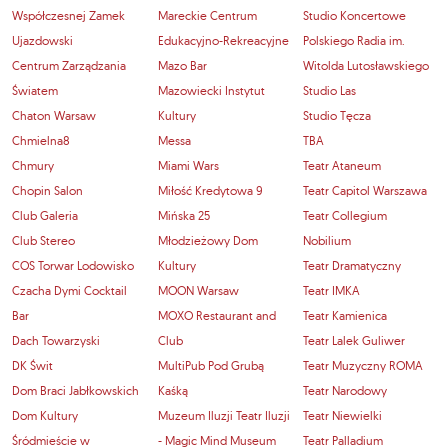
Współczesnej Zamek
Mareckie Centrum
Studio Koncertowe
Ujazdowski
Edukacyjno-Rekreacyjne
Polskiego Radia im.
Centrum Zarządzania
Mazo Bar
Witolda Lutosławskiego
Światem
Mazowiecki Instytut
Studio Las
Chaton Warsaw
Kultury
Studio Tęcza
Chmielna8
Messa
TBA
Chmury
Miami Wars
Teatr Ataneum
Chopin Salon
Miłość Kredytowa 9
Teatr Capitol Warszawa
Club Galeria
Mińska 25
Teatr Collegium
Club Stereo
Młodzieżowy Dom
Nobilium
COS Torwar Lodowisko
Kultury
Teatr Dramatyczny
Czacha Dymi Cocktail
MOON Warsaw
Teatr IMKA
Bar
MOXO Restaurant and
Teatr Kamienica
Dach Towarzyski
Club
Teatr Lalek Guliwer
DK Świt
MultiPub Pod Grubą
Teatr Muzyczny ROMA
Dom Braci Jabłkowskich
Kaśką
Teatr Narodowy
Dom Kultury
Muzeum Iluzji Teatr Iluzji
Teatr Niewielki
Śródmieście w
- Magic Mind Museum
Teatr Palladium