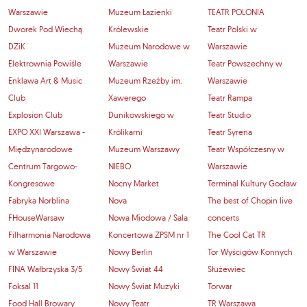
Warszawie
Muzeum Łazienki
TEATR POLONIA
Dworek Pod Wiechą
Królewskie
Teatr Polski w
DZiK
Muzeum Narodowe w
Warszawie
Elektrownia Powiśle
Warszawie
Teatr Powszechny w
Enklawa Art & Music
Muzeum Rzeźby im.
Warszawie
Club
Xawerego
Teatr Rampa
Explosion Club
Dunikowskiego w
Teatr Studio
EXPO XXI Warszawa -
Królikarni
Teatr Syrena
Międzynarodowe
Muzeum Warszawy
Teatr Współczesny w
Centrum Targowo-
NIEBO
Warszawie
Kongresowe
Nocny Market
Terminal Kultury Gocław
Fabryka Norblina
Nova
The best of Chopin live
FHouseWarsaw
Nowa Miodowa / Sala
concerts
Filharmonia Narodowa
Koncertowa ZPSM nr 1
The Cool Cat TR
w Warszawie
Nowy Berlin
Tor Wyścigów Konnych
FINA Wałbrzyska 3/5
Nowy Świat 44
Służewiec
Foksal 11
Nowy Świat Muzyki
Torwar
Food Hall Browary
Nowy Teatr
TR Warszawa