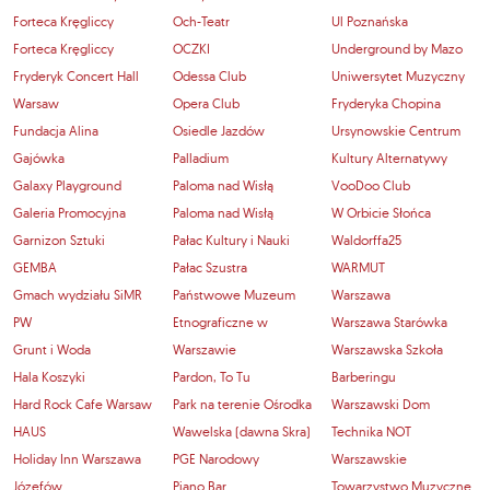
Forteca Kręgliccy
Och-Teatr
Ul Poznańska
Forteca Kręgliccy
OCZKI
Underground by Mazo
Fryderyk Concert Hall
Odessa Club
Uniwersytet Muzyczny
Warsaw
Opera Club
Fryderyka Chopina
Fundacja Alina
Osiedle Jazdów
Ursynowskie Centrum
Gajówka
Palladium
Kultury Alternatywy
Galaxy Playground
Paloma nad Wisłą
VooDoo Club
Galeria Promocyjna
Paloma nad Wisłą
W Orbicie Słońca
Garnizon Sztuki
Pałac Kultury i Nauki
Waldorffa25
GEMBA
Pałac Szustra
WARMUT
Gmach wydziału SiMR
Państwowe Muzeum
Warszawa
PW
Etnograficzne w
Warszawa Starówka
Grunt i Woda
Warszawie
Warszawska Szkoła
Hala Koszyki
Pardon, To Tu
Barberingu
Hard Rock Cafe Warsaw
Park na terenie Ośrodka
Warszawski Dom
HAUS
Wawelska (dawna Skra)
Technika NOT
Holiday Inn Warszawa
PGE Narodowy
Warszawskie
Józefów
Piano Bar
Towarzystwo Muzyczne