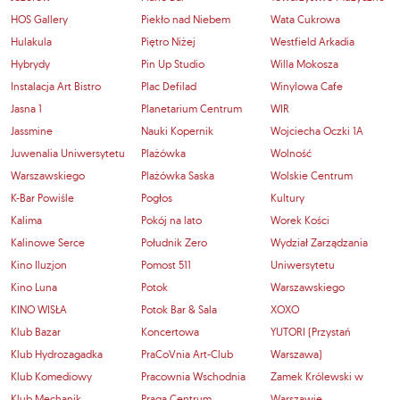
HOS Gallery
Piekło nad Niebem
Wata Cukrowa
Hulakula
Piętro Niżej
Westfield Arkadia
Hybrydy
Pin Up Studio
Willa Mokosza
Instalacja Art Bistro
Plac Defilad
Winylowa Cafe
Jasna 1
Planetarium Centrum
WIR
Jassmine
Nauki Kopernik
Wojciecha Oczki 1A
Juwenalia Uniwersytetu
Plażówka
Wolność
Warszawskiego
Plażówka Saska
Wolskie Centrum
K-Bar Powiśle
Pogłos
Kultury
Kalima
Pokój na lato
Worek Kości
Kalinowe Serce
Południk Zero
Wydział Zarządzania
Kino Iluzjon
Pomost 511
Uniwersytetu
Kino Luna
Potok
Warszawskiego
KINO WISŁA
Potok Bar & Sala
XOXO
Klub Bazar
Koncertowa
YUTORI (Przystań
Klub Hydrozagadka
PraCoVnia Art-Club
Warszawa)
Klub Komediowy
Pracownia Wschodnia
Zamek Królewski w
Klub Mechanik
Praga Centrum
Warszawie