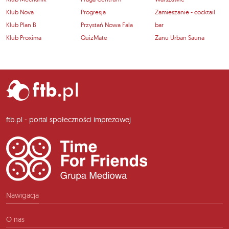
Klub Nova
Progresja
Zamieszanie - cocktail
Klub Plan B
Przystań Nowa Fala
bar
Klub Proxima
QuizMate
Zanu Urban Sauna
ftb.pl - portal społeczności imprezowej
Nawigacja
O nas