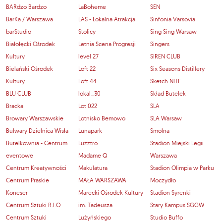
BARdzo Bardzo
LaBoheme
SEN
BarKa / Warszawa
LAS - Lokalna Atrakcja
Sinfonia Varsovia
barStudio
Stolicy
Sing Sing Warsaw
Białołęcki Ośrodek
Letnia Scena Progresji
Singers
Kultury
level 27
SIREN CLUB
Bielański Ośrodek
Loft 22
Six Seasons Distillery
Kultury
Loft 44
Sketch NITE
BLU CLUB
lokal_30
Skład Butelek
Bracka
Lot 022
SLA
Browary Warszawskie
Lotnisko Bemowo
SLA Warsaw
Bulwary Dzielnica Wisła
Lunapark
Smolna
Butelkownia - Centrum
Luzztro
Stadion Miejski Legii
eventowe
Madame Q
Warszawa
Centrum Kreatywności
Makulatura
Stadion Olimpia w Parku
Centrum Praskie
MAŁA WARSZAWA
Moczydło
Koneser
Marecki Ośrodek Kultury
Stadion Syrenki
Centrum Sztuki R.I.O
im. Tadeusza
Stary Kampus SGGW
Centrum Sztuki
Lużyńskiego
Studio Buffo