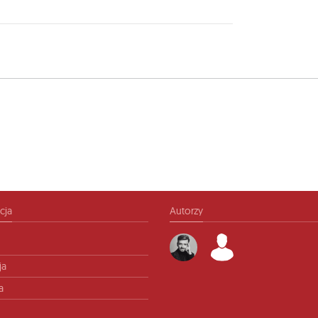
cja
Autorzy
ja
a