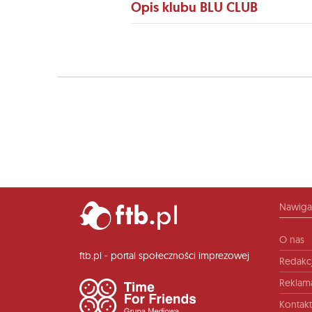
Opis klubu BLU CLUB
Nawiga
O nas
ftb.pl - portal społeczności imprezowej
Redakc
Reklam
Kontakt