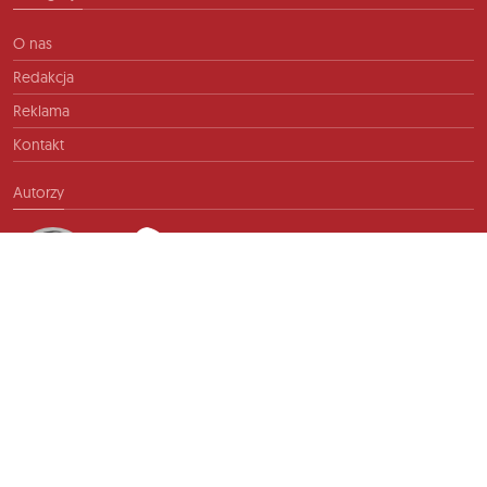
O nas
Redakcja
Reklama
Kontakt
Autorzy
Kontakt
info@ftb.pl
2026 © TIME FOR FRIENDS sp. z o.o. Wszelkie prawa zastrzeżone.