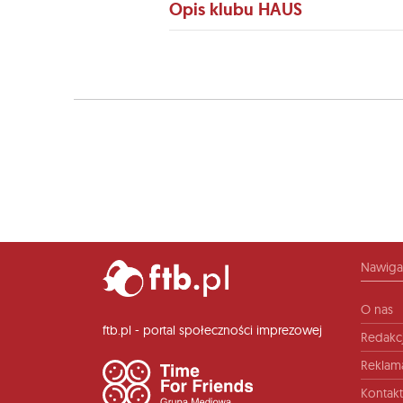
Opis klubu HAUS
Nawiga
O nas
ftb.pl - portal społeczności imprezowej
Redakc
Reklam
Kontakt