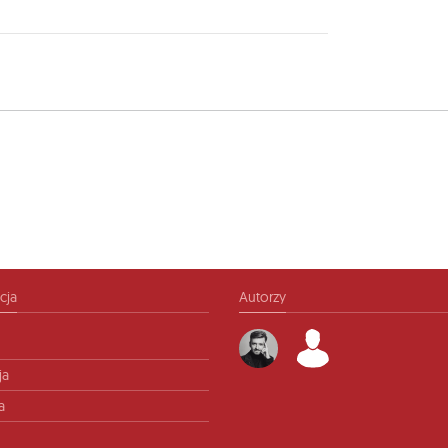
cja
Autorzy
ja
a