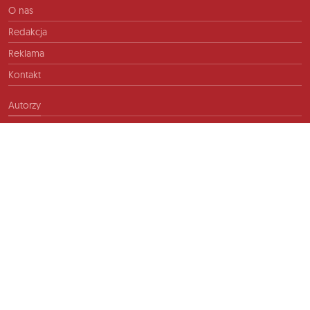
O nas
Redakcja
Reklama
Kontakt
Autorzy
Kontakt
info@ftb.pl
2026 © TIME FOR FRIENDS sp. z o.o. Wszelkie prawa zastrzeżone.
Polityka prywatności