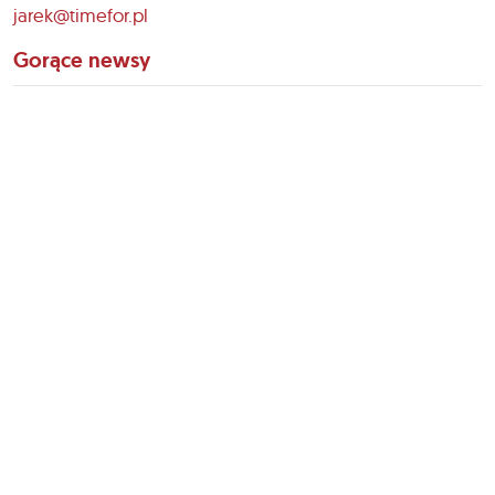
jarek@timefor.pl
Gorące newsy