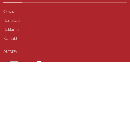
O nas
Redakcja
Reklama
Kontakt
Autorzy
Kontakt
info@ftb.pl
2026 © TIME FOR FRIENDS sp. z o.o. Wszelkie prawa zastrzeżone.