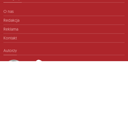
O nas
Redakcja
Reklama
Kontakt
Autorzy
Kontakt
info@ftb.pl
2026 © TIME FOR FRIENDS sp. z o.o. Wszelkie prawa zastrzeżone.