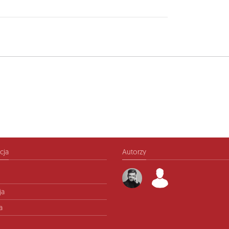
cja
Autorzy
ja
a