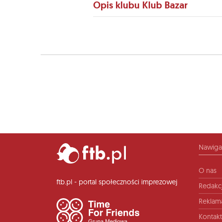
Opis klubu Klub Bazar
Nawiga
O nas
ftb.pl - portal społeczności imprezowej
Redakc
Reklam
Kontakt