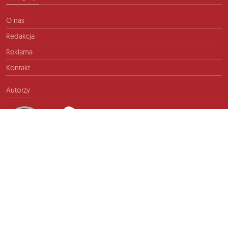
O nas
Redakcja
Reklama
Kontakt
Autorzy
Kontakt
info@ftb.pl
2026 © TIME FOR FRIENDS sp. z o.o. Wszelkie prawa zastrzeżone.