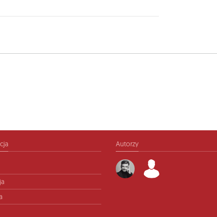
cja
Autorzy
ja
a