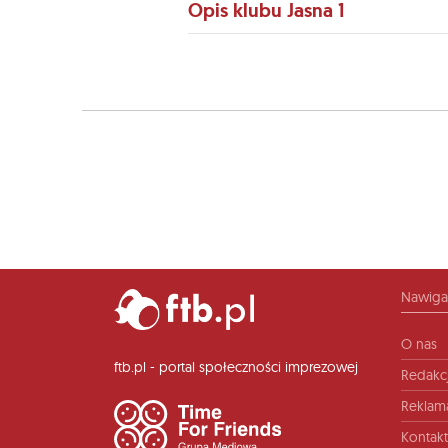
Opis klubu Jasna 1
Nawiga
O nas
ftb.pl - portal społeczności imprezowej
Redakc
Reklam
Kontakt