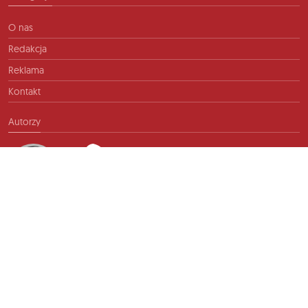
O nas
Redakcja
Reklama
Kontakt
Autorzy
Kontakt
info@ftb.pl
2026 © TIME FOR FRIENDS sp. z o.o. Wszelkie prawa zastrzeżone.