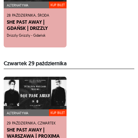
KUP BILET
ALTERNATYWA
28
PAŹDZIERNIKA,
ŚRODA
SHE PAST AWAY |
GDAŃSK | DRIZZLY
GRIZZLY
Drizzly Grizzly - Gdańsk
Czwartek
29 października
KUP BILET
ALTERNATYWA
29
PAŹDZIERNIKA,
CZWARTEK
SHE PAST AWAY |
WARSZAWA | PROXIMA