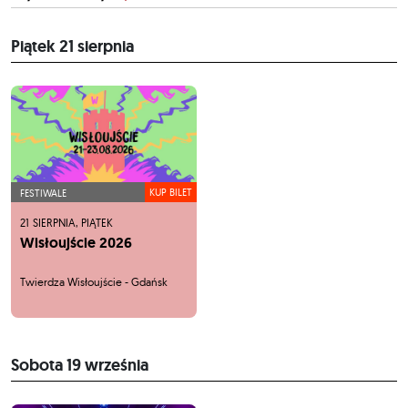
Piątek
21 sierpnia
KUP BILET
FESTIWALE
21
SIERPNIA,
PIĄTEK
Wisłoujście 2026
Twierdza Wisłoujście - Gdańsk
Sobota
19 września