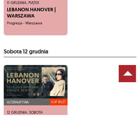
11
GRUDNIA,
PIĄTEK
LEBANON HANOVER |
WARSZAWA
Progresja - Warszawa
Sobota
12 grudnia
KUP BILET
ALTERNATYWA
12
GRUDNIA,
SOBOTA
LEBANON HANOVER |
WROCŁAW
Zaklęte Rewiry - Wrocław