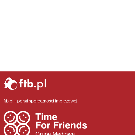
ftb.pl - portal społeczności imprezowej