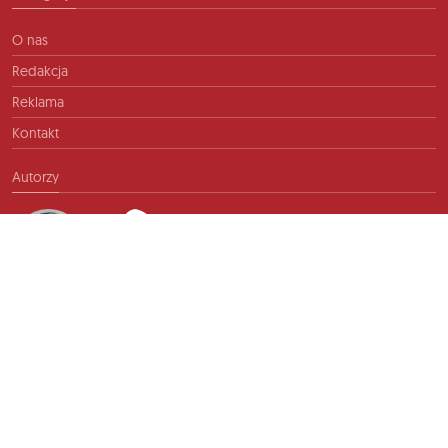
O nas
Redakcja
Reklama
Kontakt
Autorzy
Kontakt
info@ftb.pl
2026 © TIME FOR FRIENDS sp. z o.o. Wszelkie prawa zastrzeżone.