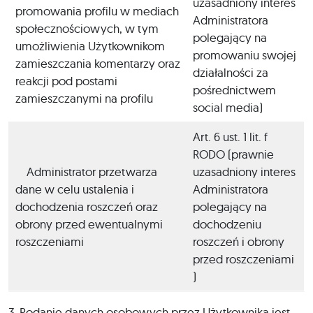
uzasadniony interes
promowania profilu w mediach
Administratora
społecznościowych, w tym
polegający na
umożliwienia Użytkownikom
promowaniu swojej
zamieszczania komentarzy oraz
działalności za
reakcji pod postami
pośrednictwem
zamieszczanymi na profilu
social media)
Art. 6 ust. 1 lit. f
RODO (prawnie
Administrator przetwarza
uzasadniony interes
dane w celu ustalenia i
Administratora
dochodzenia roszczeń oraz
polegający na
obrony przed ewentualnymi
dochodzeniu
roszczeniami
roszczeń i obrony
przed roszczeniami
)
3. Podanie danych osobowych przez Użytkownika jest