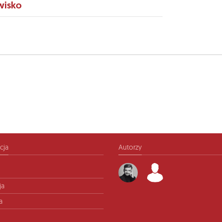
wisko
cja
Autorzy
ja
a