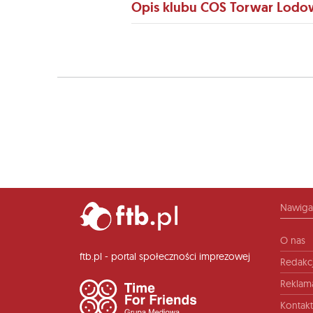
Opis klubu COS Torwar Lodo
Nawiga
O nas
ftb.pl - portal społeczności imprezowej
Redakc
Reklam
Kontakt