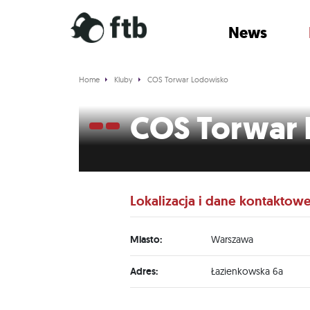
News
Home
Kluby
COS Torwar Lodowisko
COS Torwar
Lokalizacja i dane kontaktow
Miasto:
Warszawa
Adres:
Łazienkowska 6a