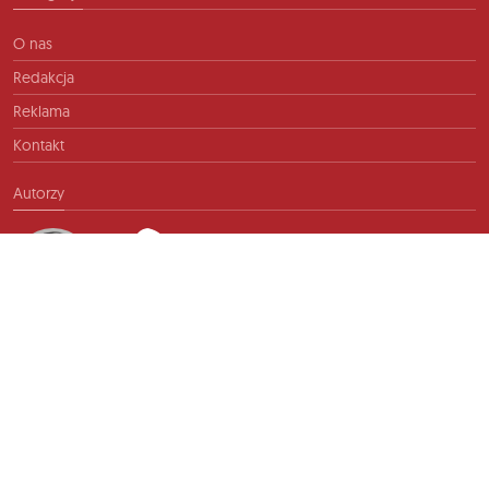
O nas
Redakcja
Reklama
Kontakt
Autorzy
Kontakt
info@ftb.pl
2026 © TIME FOR FRIENDS sp. z o.o. Wszelkie prawa zastrzeżone.