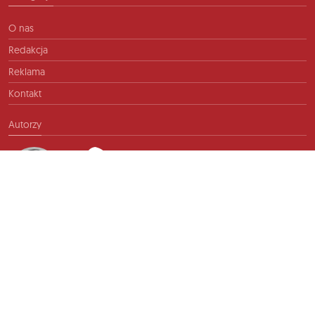
O nas
Redakcja
Reklama
Kontakt
Autorzy
Kontakt
info@ftb.pl
2026 © TIME FOR FRIENDS sp. z o.o. Wszelkie prawa zastrzeżone.