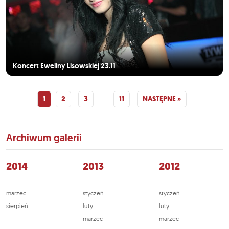
Koncert Eweliny Lisowskiej 23.11
…
1
2
3
11
NASTĘPNE »
Archiwum galerii
2014
2013
2012
marzec
styczeń
styczeń
sierpień
luty
luty
marzec
marzec