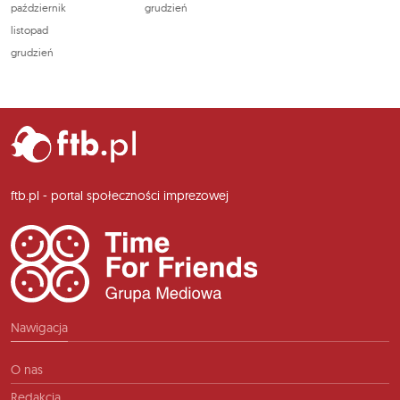
październik
grudzień
listopad
grudzień
ftb.pl - portal społeczności imprezowej
Nawigacja
O nas
Redakcja