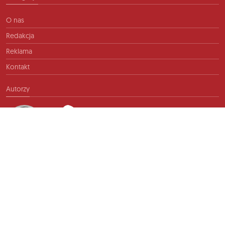
O nas
Redakcja
Reklama
Kontakt
Autorzy
Kontakt
info@ftb.pl
2026 © TIME FOR FRIENDS sp. z o.o. Wszelkie prawa zastrzeżone.