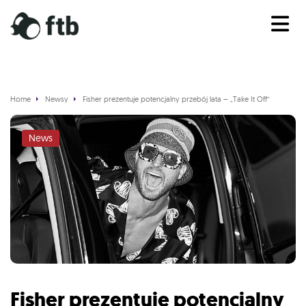
Home
Newsy
Fisher prezentuje potencjalny przebój lata – „Take It Off”
News
Fisher prezentuje potencjalny