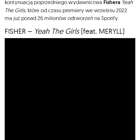
kontynuacją poprzedniego wydawnictwa
Fishera
Yeah
The Girls
, które od czasu premiery we wrześniu 2022
ma już ponad 26 milionów odtworzeń na Spotify.
FISHER –
Yeah The Girls
(feat. MERYLL)