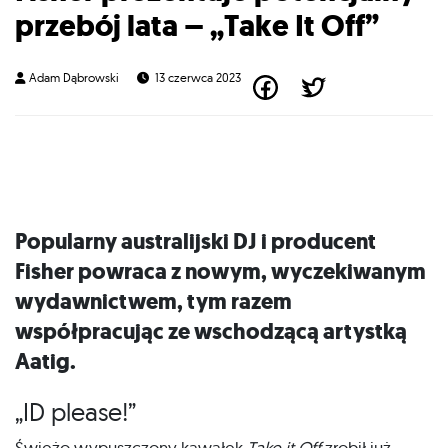
przebój lata – „Take It Off”
Adam Dąbrowski
13 czerwca 2023
Popularny australijski DJ i producent
Fisher powraca z nowym, wyczekiwanym
wydawnictwem, tym razem
współpracując ze wschodzącą artystką
Aatig.
„ID please!”
Świeżo wypuszczony kawałek
Take it Off
zrobił już