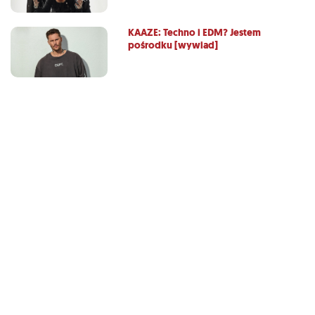
KAAZE: Techno i EDM? Jestem
pośrodku [wywiad]