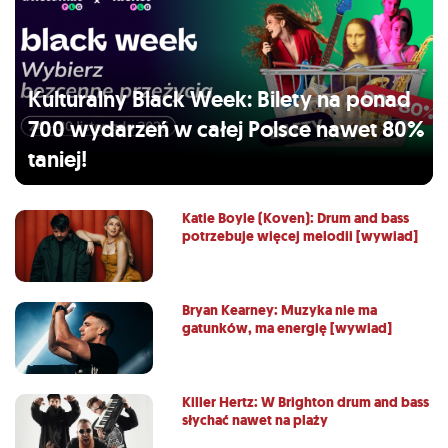
Kulturalny Black Week: Bilety na ponad
700 wydarzeń w całej Polsce nawet 80%
taniej!
Katie Boyle (Koven): Drum and bass
potrzebuje więcej melodii [wywiad]
Bryan Kearney: Muzyka nie ma
gatunków, ma energię [wywiad]
Killer Hertz: W Brighton drum and bass
słychać nawet na plaży