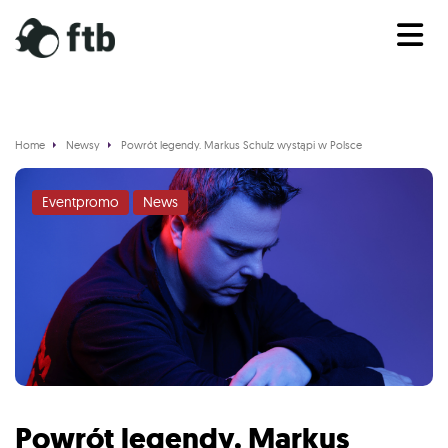
Home
Newsy
Powrót legendy. Markus Schulz wystąpi w Polsce
Eventpromo
News
Powrót legendy. Markus