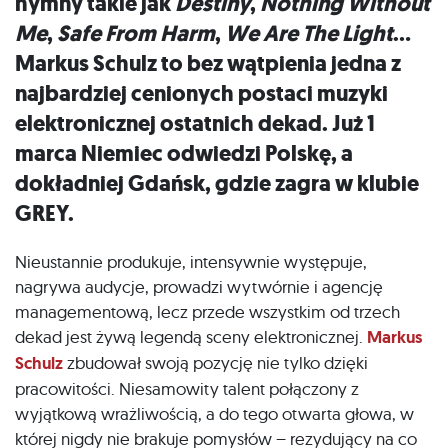
hymny takie jak
Destiny
,
Nothing Without
Me
,
Safe From Harm
,
We Are The Light
…
Markus Schulz to bez wątpienia jedna z
najbardziej cenionych postaci muzyki
elektronicznej ostatnich dekad. Już 1
marca Niemiec odwiedzi Polskę, a
dokładniej Gdańsk, gdzie zagra w klubie
GREY.
Nieustannie produkuje, intensywnie występuje,
nagrywa audycje, prowadzi wytwórnie i agencję
managementową, lecz przede wszystkim od trzech
dekad jest żywą legendą sceny elektronicznej.
Markus
Schulz
zbudował swoją pozycję nie tylko dzięki
pracowitości. Niesamowity talent połączony z
wyjątkową wrażliwością, a do tego otwarta głowa, w
której nigdy nie brakuje pomysłów – rezydujący na co