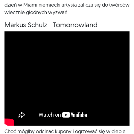
dzień w Miami niemiecki artysta zalicza się do twórców
wiecznie głodnych wyzwań.
Markus Schulz | Tomorrowland
Choć mógłby odcinać kupony i ogrzewać się w cieple