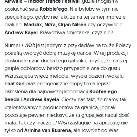
Airwalk – Indoor Trance Festival
, gdzie mogliśmy
posłuchać seta
Robbie’ego
. Nie byłoby w tym nic
specjalnego, gdyby nie fakt, że na tej samej imprezie
grali np.
Maddix, Nifra, Orjan Nilsen
czy oczywiście
Andrew Rayel
. Prawdziwa śmietanka, czyż nie?
Numer
I Wish
jest jednym z przykładów na to, że Polacy
potrafią tworzyć dobrą muzykę trance. W tej produkcji
doskonale czuć ducha tego gatunku i myślę, że naszej
grupie odbiorców bardzo przypadnie ona do gustu.
Wzruszająca wręcz melodia, wysoki poziom wokalu
That Girl
oraz energeniczne dropy to najlepsze
określenia dla najnowszej kooperacji
Robbie’ego
Seeda
i
Andrew Rayela
. Cieszy nas fakt, że mamy tak
utalentowanych producentów za granicą, jednak
pozostaje pewien niedosyt, że ta grupa jest nadal dość
mała. Tak czy inaczej,
I Wish
zasługuje na aprobatę nie
tylko od
Armina van Buurena
, ale również od Was!