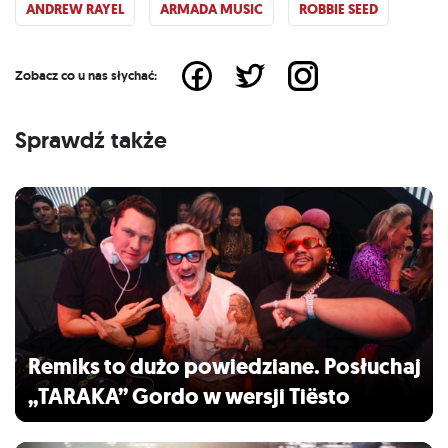
ANDREW RAYEL
ARMADA MUSIC
ROBBIE SEED
Zobacz co u nas słychać:
Sprawdź także
Remiks to dużo powiedziane. Posłuchaj
„TARAKA” Gordo w wersji Tiësto