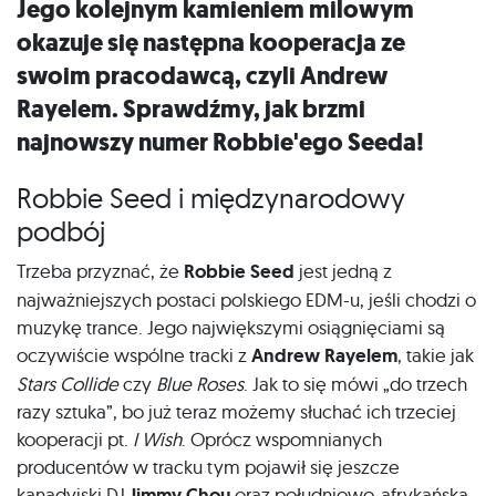
Jego kolejnym kamieniem milowym
okazuje się następna kooperacja ze
swoim pracodawcą, czyli Andrew
Rayelem. Sprawdźmy, jak brzmi
najnowszy numer Robbie'ego Seeda!
Robbie Seed i międzynarodowy
podbój
Trzeba przyznać, że
Robbie Seed
jest jedną z
najważniejszych postaci polskiego EDM-u, jeśli chodzi o
muzykę trance. Jego największymi osiągnięciami są
oczywiście wspólne tracki z
Andrew Rayelem
, takie jak
Stars Collide
czy
Blue Roses
. Jak to się mówi „do trzech
razy sztuka”, bo już teraz możemy słuchać ich trzeciej
kooperacji pt.
I Wish
. Oprócz wspomnianych
producentów w tracku tym pojawił się jeszcze
kanadyjski DJ
Jimmy Chou
oraz południowo-afrykańska