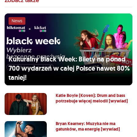
Zobacz także
News
Kulturalny Black Week: Bilety na ponad
700 wydarzeń w całej Polsce nawet 80%
taniej!
Katie Boyle (Koven): Drum and bass
potrzebuje więcej melodii [wywiad]
Bryan Kearney: Muzyka nie ma
gatunków, ma energię [wywiad]