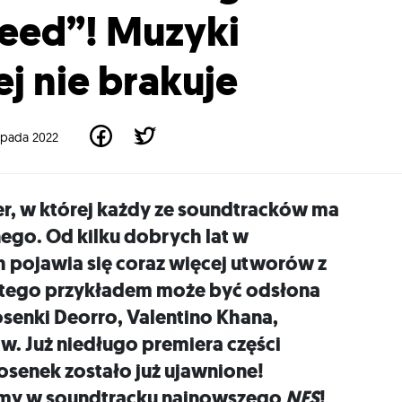
peed”! Muzyki
j nie brakuje
topada 2022
ier, w której każdy ze soundtracków ma
ego. Od kilku dobrych lat w
pojawia się coraz więcej utworów z
 tego przykładem może być odsłona
iosenki Deorro, Valentino Khana,
. Już niedługo premiera części
iosenek zostało już ujawnione!
my w soundtracku najnowszego
NFS
!