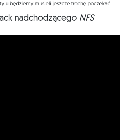
tylu będziemy musieli jeszcze trochę poczekać.
track nadchodzącego
NFS