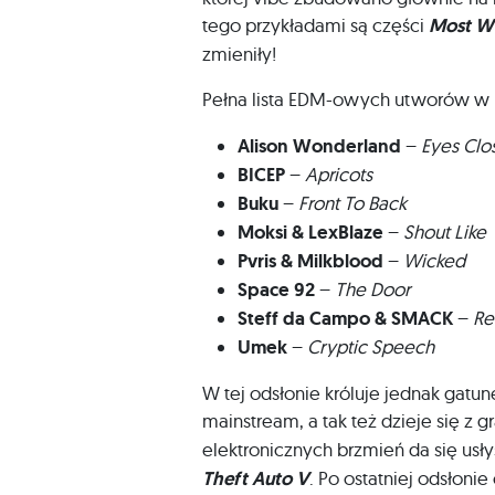
tego przykładami są części
Most W
zmieniły!
Pełna lista EDM-owych utworów w
Alison Wonderland
–
Eyes Clo
BICEP
–
Apricots
Buku
–
Front To Back
Moksi & LexBlaze
–
Shout Like
Pvris & Milkblood
–
Wicked
Space 92
–
The Door
Steff da Campo & SMACK
–
Re
Umek
–
Cryptic Speech
W tej odsłonie króluje jednak gatu
mainstream, a tak też dzieje się z g
elektronicznych brzmień da się us
Theft Auto V
. Po ostatniej odsłoni