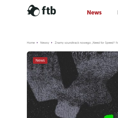
News
Home
Newsy
Znamy soundtrack nowego „Need for Speed”! Muz
News