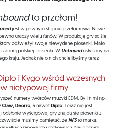
Unbound
to przełom!
Speed
jest w pewnym stopniu przełomowa. Nowe
 pewno uraczy wielu fanów. W produkcję gry ściśle
 który odświeżył swoje niewydane piosenki. Mało
o żadnej polskiej piosenki. W
Unbound
usłyszmy na
go kraju. Jednak nie o nich chcielibyśmy teraz
Diplo i Kygo wśród wczesnych
w nietypowej firmy
słyszeć numery twórców muzyki EDM. Byli nimi np.
w Claw, Deorro
, a nawet
Diplo
. Teraz nie jest
j odsłonie wyścigowej gry znajdą się piosenki z
Oczywiście musimy pamiętać, że
NFS
to marka,
 kawałkach rapowych i rockowych. Najlepszymi