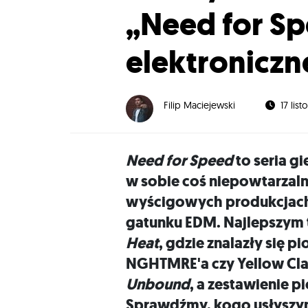
„Need for S
elektroniczne
Filip Maciejewski
17 lis
Need for Speed
to seria g
w sobie coś niepowtarzaln
wyścigowych produkcjach 
gatunku EDM. Najlepszym
Heat
, gdzie znalazły się p
NGHTMRE'a czy Yellow Claw
Unbound
, a zestawienie p
Sprawdźmy, kogo usłyszy