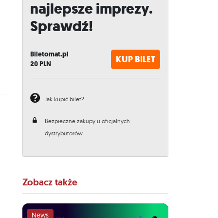
najlepsze imprezy.
Sprawdź!
Biletomat.pl
KUP BILET
20
PLN
Jak kupić bilet?
Bezpieczne zakupy u oficjalnych
dystrybutorów
Zobacz także
News