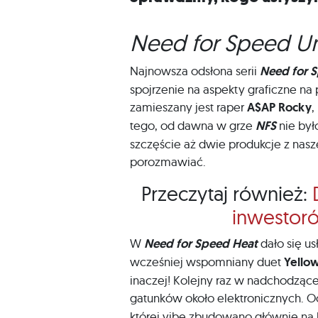
Need for Speed 
Najnowsza odsłona serii
Need for 
spojrzenie na aspekty graficzne na
zamieszany jest raper
A$AP Rocky
,
tego, od dawna w grze
NFS
nie był
szczęście aż dwie produkcje z nasze
porozmawiać.
Przeczytaj również:
inwestoró
W
Need for Speed Heat
dało się u
wcześniej wspomniany duet
Yello
inaczej! Kolejny raz w nadchodzące
gatunków około elektronicznych. 
której vibe zbudowano głównie na