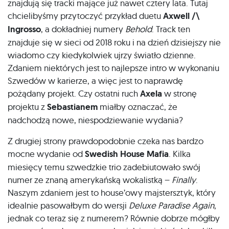
znajdują się tracki mające już nawet cztery lata. Tutaj
chcielibyśmy przytoczyć przykład duetu
Axwell /\
Ingrosso
, a dokładniej numery
Behold
. Track ten
znajduje się w sieci od 2018 roku i na dzień dzisiejszy nie
wiadomo czy kiedykolwiek ujrzy światło dzienne.
Zdaniem niektórych jest to najlepsze intro w wykonaniu
Szwedów w karierze, a więc jest to naprawdę
pożądany projekt. Czy ostatni ruch
Axela
w stronę
projektu z
Sebastianem
miałby oznaczać, że
nadchodzą nowe, niespodziewanie wydania?
Z drugiej strony prawdopodobnie czeka nas bardzo
mocne wydanie od
Swedish House Mafia
. Kilka
miesięcy temu szwedzkie trio zadebiutowało swój
numer ze znaną amerykańską wokalistką –
Finally
.
Naszym zdaniem jest to house’owy majstersztyk, który
idealnie pasowałbym do wersji
Deluxe Paradise Again
,
jednak co teraz się z numerem? Równie dobrze mógłby