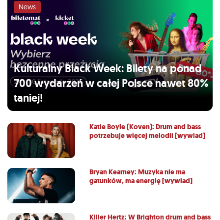
News
Kulturalny Black Week: Bilety na ponad
700 wydarzeń w całej Polsce nawet 80%
taniej!
Katie Boyle (Koven): Drum and bass
potrzebuje więcej melodii [wywiad]
Bryan Kearney: Muzyka nie ma
gatunków, ma energię [wywiad]
Killer Hertz: W Brighton drum and bass