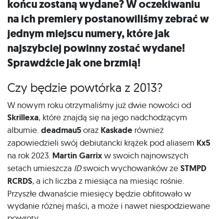
końcu zostaną wydane? W oczekiwaniu
na ich premiery postanowiliśmy zebrać w
jednym miejscu numery, które jak
najszybciej powinny zostać wydane!
Sprawdźcie jak one brzmią!
Czy będzie powtórka z 2013?
W nowym roku otrzymaliśmy już dwie nowości od
Skrillexa
, które znajdą się na jego nadchodzącym
albumie.
deadmau5
oraz
Kaskade
również
zapowiedzieli swój debiutancki krążek pod aliasem
Kx5
na rok 2023.
Martin Garrix
w swoich najnowszych
setach umieszcza
ID
swoich wychowanków ze
STMPD
RCRDS
, a ich liczba z miesiąca na miesiąc rośnie.
Przyszłe dwanaście miesięcy będzie obfitowało w
wydanie różnej maści, a może i nawet niespodziewane
powroty.