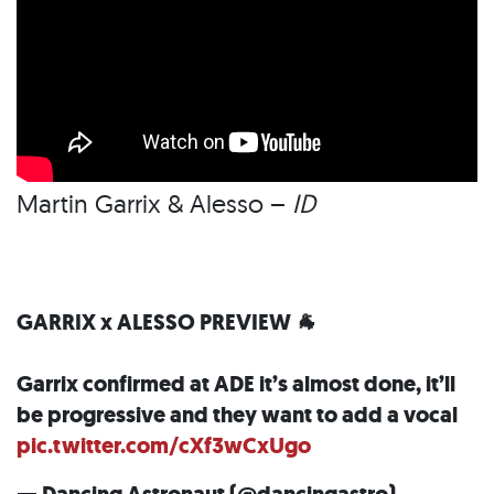
Martin Garrix & Alesso –
ID
GARRIX x ALESSO PREVIEW 🐐
Garrix confirmed at ADE it’s almost done, it’ll
be progressive and they want to add a vocal
pic.twitter.com/cXf3wCxUgo