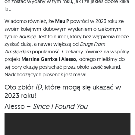
on zostać wydany w tym roku, jak i za jakieś dobre kilka
lat.
Wiadomo również, że
Mau P
powróci w 2023 roku ze
swoim kolejnym klubowym wydaniem o rzekomym
tytule
Bounce
. Jest to numer, który bez wątpienia może
zyskać dużą, a nawet większą od
Drugs From
Amsterdam
popularność. Czekamy również na wspólny
projekt
Martina Garrixa i Alesso
, którego mieliśmy do
tej pory okazję posłuchać przez około sześć sekund.
Nadchodzących piosenek jest masa!
Oto zbiór
ID
, które mogą się ukazać w
2023 roku!
Alesso –
Since I Found You