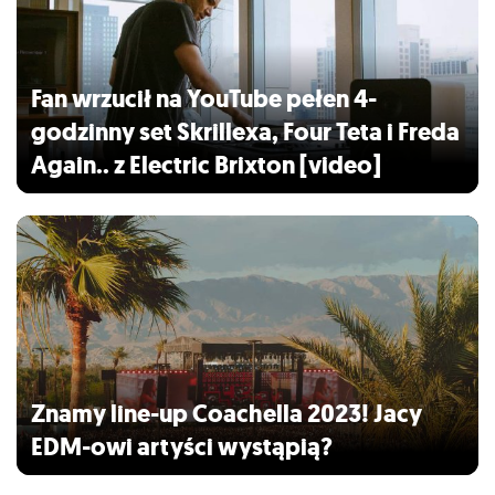
Fan wrzucił na YouTube pełen 4-
godzinny set Skrillexa, Four Teta i Freda
Again.. z Electric Brixton [video]
Znamy line-up Coachella 2023! Jacy
EDM-owi artyści wystąpią?