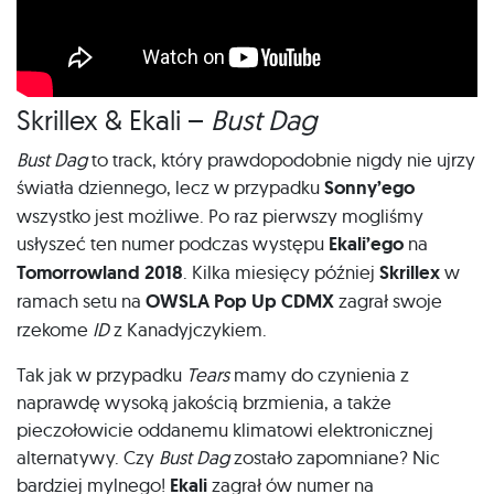
Skrillex & Ekali –
Bust Dag
Bust Dag
to track, który prawdopodobnie nigdy nie ujrzy
światła dziennego, lecz w przypadku
Sonny’ego
wszystko jest możliwe. Po raz pierwszy mogliśmy
usłyszeć ten numer podczas występu
Ekali’ego
na
Tomorrowland 2018
. Kilka miesięcy później
Skrillex
w
ramach setu na
OWSLA Pop Up CDMX
zagrał swoje
rzekome
ID
z Kanadyjczykiem.
Tak jak w przypadku
Tears
mamy do czynienia z
naprawdę wysoką jakością brzmienia, a także
pieczołowicie oddanemu klimatowi elektronicznej
alternatywy. Czy
Bust Dag
zostało zapomniane? Nic
bardziej mylnego!
Ekali
zagrał ów numer na