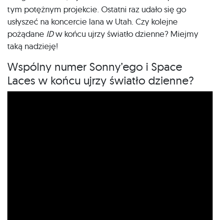
tym potężnym projekcie. Ostatni raz udało się go
usłyszeć na koncercie Iana w Utah. Czy kolejne
pożądane
ID
w końcu ujrzy światło dzienne? Miejmy
taką nadzieję!
Wspólny numer Sonny’ego i Space
Laces w końcu ujrzy światło dzienne?