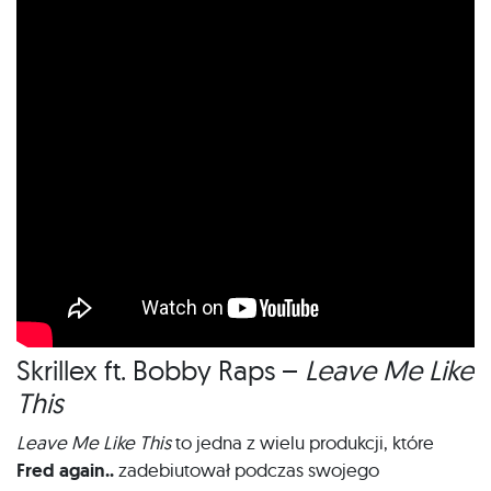
Skrillex ft. Bobby Raps –
Leave Me Like
This
Leave Me Like This
to jedna z wielu produkcji, które
Fred again..
zadebiutował podczas swojego