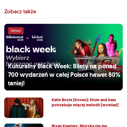
Zobacz także
News
Kulturalny Black Week: Bilety na ponad
700 wydarzeń w całej Polsce nawet 80%
taniej!
Katie Boyle (Koven): Drum and bass
potrzebuje więcej melodii [wywiad]
Bryan Kearney: Muzyka nie ma