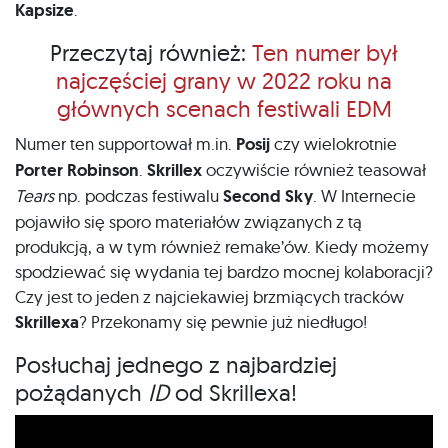
Kapsize
.
Przeczytaj również:
Ten numer był
najczęściej grany w 2022 roku na
głównych scenach festiwali EDM
Numer ten supportował m.in.
Posij
czy wielokrotnie
Porter Robinson
.
Skrillex
oczywiście również teasował
Tears
np. podczas festiwalu
Second Sky
. W Internecie
pojawiło się sporo materiałów związanych z tą
produkcją, a w tym również remake’ów. Kiedy możemy
spodziewać się wydania tej bardzo mocnej kolaboracji?
Czy jest to jeden z najciekawiej brzmiących tracków
Skrillexa
? Przekonamy się pewnie już niedługo!
Posłuchaj jednego z najbardziej
pożądanych
ID
od Skrillexa!