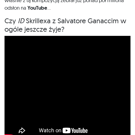
właśnie z tą kompozycją zebrał już ponad pół miliona
odsłon na
YouTube
…
Czy
ID
Skrillexa z Salvatore Ganaccim w
ogóle jeszcze żyje?