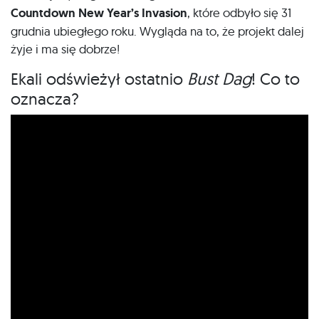
Countdown New Year’s Invasion
, które odbyło się 31
grudnia ubiegłego roku. Wygląda na to, że projekt dalej
żyje i ma się dobrze!
Ekali odświeżył ostatnio
Bust Dag
! Co to
oznacza?