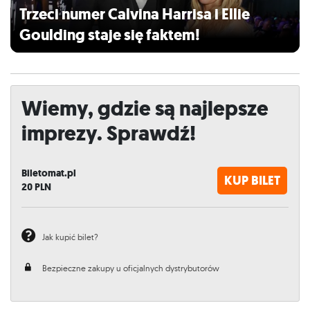
Trzeci numer Calvina Harrisa i Ellie
Goulding staje się faktem!
Wiemy, gdzie są najlepsze
imprezy. Sprawdź!
Biletomat.pl
KUP BILET
20
PLN
Jak kupić bilet?
Bezpieczne zakupy u oficjalnych dystrybutorów