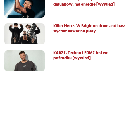
gatunków, ma energię [wywiad]
Killer Hertz: W Brighton drum and bass
słychać nawet na plaży
KAAZE: Techno i EDM? Jestem
pośrodku [wywiad]