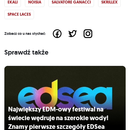
EKALI
NOISIA
SALVATORE GANACCI
SKRILLEX
SPACE LACES
Zobacz co u nas słychać:
Sprawdź także
Największy EDM-owy festiwal na
świecie wędruje na szerokie wody!
Znamy pierwsze szczegóły EDSea