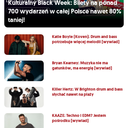
Kulturalny Black Week: Bilety na ponad
700 wydarzeń w całej Polsce nawet 80%
taniej!
Katie Boyle (Koven): Drum and bass
potrzebuje więcej melodii [wywiad]
Bryan Kearney: Muzyka nie ma
gatunków, ma energię [wywiad]
Killer Hertz: W Brighton drum and bass
słychać nawet na plaży
KAAZE: Techno i EDM? Jestem
pośrodku [wywiad]