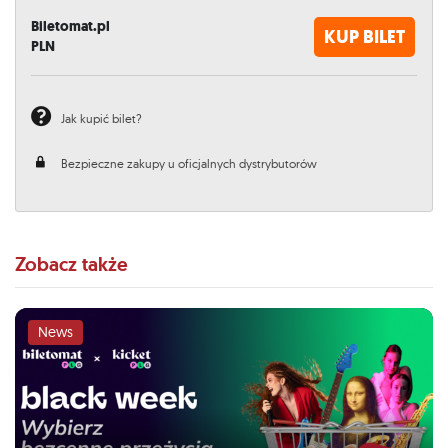
Biletomat.pl
KUP BILET
PLN
Jak kupić bilet?
Bezpieczne zakupy u oficjalnych dystrybutorów
Zobacz także
News