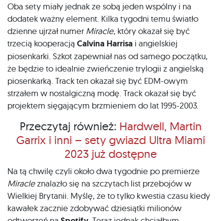
Oba sety miały jednak ze sobą jeden wspólny i na
dodatek ważny element. Kilka tygodni temu światło
dzienne ujrzał numer
Miracle
, który okazał się być
trzecią kooperacją
Calvina Harrisa
i angielskiej
piosenkarki. Szkot zapewniał nas od samego początku,
że będzie to idealnie zwieńczenie trylogii z angielską
piosenkarką. Track ten okazał się być EDM-owym
strzałem w nostalgiczną modę. Track okazał się być
projektem sięgającym brzmieniem do lat 1995-2003.
Przeczytaj również:
Hardwell, Martin
Garrix i inni – sety gwiazd Ultra Miami
2023 już dostępne
Na tą chwilę czyli około dwa tygodnie po premierze
Miracle
znalazło się na szczytach list przebojów w
Wielkiej Brytanii. Myślę, że to tylko kwestia czasu kiedy
kawałek zacznie zdobywać dziesiątki milionów
odtworzeń na
Spotify
. Teraz jednak chciałbym