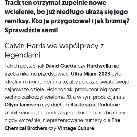
Track ten otrzymał zupełnie nowe
wcielenie, bo już niedługo ukażą się jego
remiksy. Kto je przygotował i jak brzmią?
Sprawdźcie sami!
Calvin Harris we współpracy z
legendami
Takich postaci jak
David Guetta
czy
Hardwella
nie
trzeba nikomu przedstawiać.
Ultra Miami 2023
było
idealnym momentem na to, aby pokazać światu swoje
najnowsze dzieła. Holenderski producent big room
techno zaskoczył wieloma
ID
, a w tym produkcjami z
Ollym Jamesem
czy duetem
Blasterjaxx
. Podobnie
zrobił Francuz, bo podczas jego koncertu rozbrzmiały
nigdy wcześniej nieprezentowane numery dla
The
Chemical Brothers
czy
Vintage Culture
.