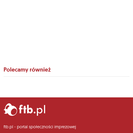
Polecamy również
ftb.pl - portal społeczności imprezowej