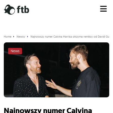
Home
Newsy
Najnowszy numer Calvina Harrisa otrzyma remiksy od David Guetty
News
Najnowszy numer Calvina