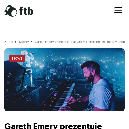
Home
Newsy
Gareth Emery prezentuje „najbardziej emocjonalnie mocny utwór, ja
News
Gareth Emery prezentuje