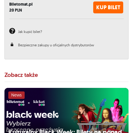
Biletomat.pl
KUP BILET
20
PLN
Jak kupić bilet?
Bezpieczne zakupy u oficjalnych dystrybutorów
Zobacz także
News
Kulturalny Black Week: Bilety na ponad