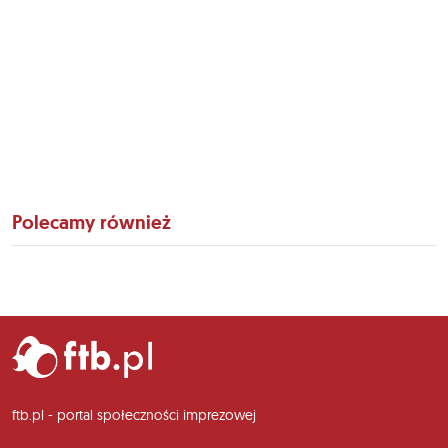
Polecamy również
ftb.pl - portal społeczności imprezowej