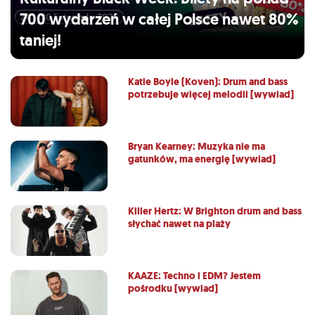
700 wydarzeń w całej Polsce nawet 80%
taniej!
Katie Boyle (Koven): Drum and bass
potrzebuje więcej melodii [wywiad]
Bryan Kearney: Muzyka nie ma
gatunków, ma energię [wywiad]
Killer Hertz: W Brighton drum and bass
słychać nawet na plaży
KAAZE: Techno i EDM? Jestem
pośrodku [wywiad]