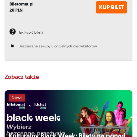
Biletomat.pl
KUP BILET
20
PLN
Jak kupić bilet?
Bezpieczne zakupy u oficjalnych dystrybutorów
Zobacz także
News
Kulturalny Black Week: Bilety na ponad