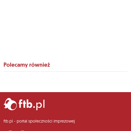
Polecamy również
ftb.pl - portal społeczności imprezowej