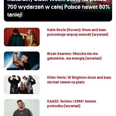
700 wydarzeń w całej Polsce nawet 80%
taniej!
Katie Boyle (Koven): Drum and bass
potrzebuje więcej melodii [wywiad]
Bryan Kearney: Muzyka nie ma
gatunków, ma energię [wywiad]
Killer Hertz: W Brighton drum and bass
słychać nawet na plaży
KAAZE: Techno i EDM? Jestem
pośrodku [wywiad]