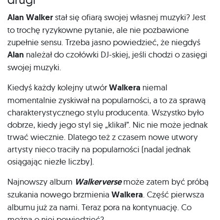
Alan Walker
stał się ofiarą swojej własnej muzyki? Jest
to trochę ryzykowne pytanie, ale nie pozbawione
zupełnie sensu. Trzeba jasno powiedzieć, że niegdyś
Alan
należał do czołówki DJ-skiej, jeśli chodzi o zasięgi
swojej muzyki.
Kiedyś każdy kolejny utwór
Walkera
niemal
momentalnie zyskiwał na popularności, a to za sprawą
charakterystycznego stylu producenta. Wszystko było
dobrze, kiedy jego styl się „klikał”. Nic nie może jednak
trwać wiecznie. Dlatego też z czasem nowe utwory
artysty nieco traciły na popularności (nadal jednak
osiągając niezłe liczby).
Najnowszy album
Walkerverse
może zatem być próbą
szukania nowego brzmienia
Walkera
. Część pierwsza
albumu już za nami. Teraz pora na kontynuację. Co
można o niej powiedzieć?