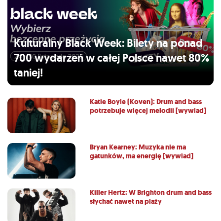
Kulturalny Black Week: Bilety na ponad
700 wydarzeń w całej Polsce nawet 80%
taniej!
Katie Boyle (Koven): Drum and bass
potrzebuje więcej melodii [wywiad]
Bryan Kearney: Muzyka nie ma
gatunków, ma energię [wywiad]
Killer Hertz: W Brighton drum and bass
słychać nawet na plaży