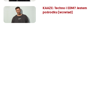
KAAZE: Techno i EDM? Jestem
pośrodku [wywiad]