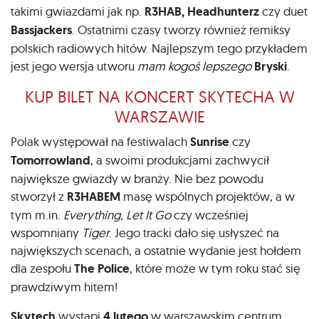
takimi gwiazdami jak np.
R3HAB, Headhunterz
czy duet
Bassjackers
. Ostatnimi czasy tworzy również remiksy
polskich radiowych hitów. Najlepszym tego przykładem
jest jego wersja utworu
mam kogoś lepszego
Bryski
.
KUP BILET NA KONCERT SKYTECHA W
WARSZAWIE
Polak występował na festiwalach
Sunrise
czy
Tomorrowland
, a swoimi produkcjami zachwycił
największe gwiazdy w branży. Nie bez powodu
stworzył z
R3HABEM
masę wspólnych projektów, a w
tym m.in.
Everything, Let It Go
czy wcześniej
wspomniany
Tiger
. Jego tracki dało się usłyszeć na
największych scenach, a ostatnie wydanie jest hołdem
dla zespołu
The Police
, które może w tym roku stać się
prawdziwym hitem!
Skytech
wystąpi
4 lutego
w warszawskim centrum