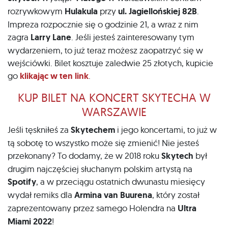
rozrywkowym
Hulakula
przy
ul. Jagiellońskiej 82B
.
Impreza rozpocznie się o godzinie 21, a wraz z nim
zagra
Larry Lane
. Jeśli jesteś zainteresowany tym
wydarzeniem, to już teraz możesz zaopatrzyć się w
wejściówki. Bilet kosztuje zaledwie 25 złotych, kupicie
go
klikając w ten link
.
KUP BILET NA KONCERT SKYTECHA W
WARSZAWIE
Jeśli tęskniłeś za
Skytechem
i jego koncertami, to już w
tą sobotę to wszystko może się zmienić! Nie jesteś
przekonany? To dodamy, że w 2018 roku
Skytech
był
drugim najczęściej słuchanym polskim artystą na
Spotify
, a w przeciągu ostatnich dwunastu miesięcy
wydał remiks dla
Armina van Buurena
, który został
zaprezentowany przez samego Holendra na
Ultra
Miami 2022
!