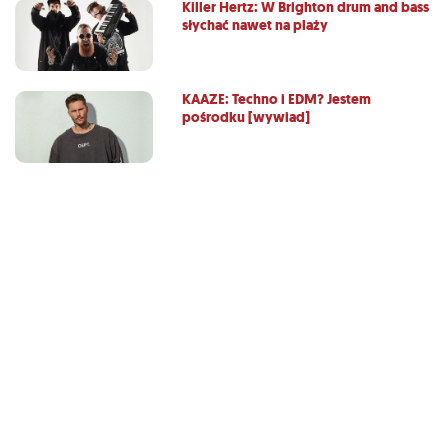
Killer Hertz: W Brighton drum and bass
słychać nawet na plaży
KAAZE: Techno i EDM? Jestem
pośrodku [wywiad]