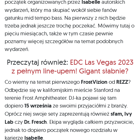
początek organizowanych przez
Isabelle
autorskich
wydarzeń, który ma skupiać wokół siebie fanów
gatunku mid tempo bass. Na pierwszy z nich będzie
trzeba jednak jeszcze trochę poczekać. Mówimy tutaj o
pięciu miesiącach, także w tym czasie pewnie
poznamy więcej szczegółów na temat podobnych
wydarzeń.
Przeczytaj również:
EDC Las Vegas 2023
z pełnym line-upem! Gigant słabnie?
Co wiemy na temat pierwszego
FrostVizion
od
REZZ
?
Odbędzie się w kalifornijskim mieście Stanford na
terenie Frost Amphitheater. DJ-ka pojawi się tam
dopiero
15 września
ze swoimi przyjaciółmi z branży.
Oprócz niej swoje sety zaprezentują również
sfam, Ivy
Lab
czy
Dr. Fresch
. Ekipa wygląda całkiem przyzwoicie,
jednak to dopiero początek nowego rozdziału w
karierze
Isabelle
.