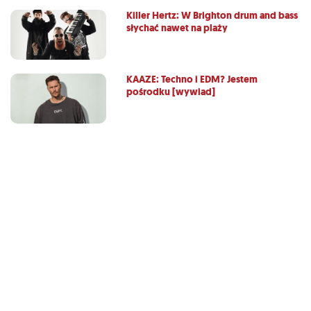
Killer Hertz: W Brighton drum and bass
słychać nawet na plaży
KAAZE: Techno i EDM? Jestem
pośrodku [wywiad]