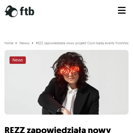
Home
Newsy
REZZ zapowiedziała nowy projekt! Czym będą eventy FrostVision?
News
REZZ zapowiedziała nowy