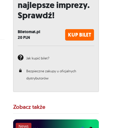
najlepsze imprezy.
Sprawdź!
Biletomat.pl
KUP BILET
20
PLN
Jak kupić bilet?
Bezpieczne zakupy u oficjalnych
dystrybutorów
Zobacz także
News