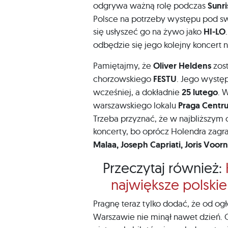
odgrywa ważną rolę podczas
Sunri
Polsce na potrzeby występu pod s
się usłyszeć go na żywo jako
HI-LO
odbędzie się jego kolejny koncert n
Pamiętajmy, że
Oliver Heldens
zost
chorzowskiego
FESTU
. Jego wystę
wcześniej, a dokładnie
25 lutego
. 
warszawskiego lokalu
Praga Centr
Trzeba przyznać, że w najbliższym
koncerty, bo oprócz Holendra zagra
Malaa, Joseph Capriati, Joris Voo
Przeczytaj również:
największe polski
Pragnę teraz tylko dodać, że od o
Warszawie nie minął nawet dzień. 