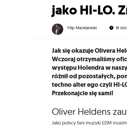
jako HI-LO. 
Filip Maciejewski
18 sty
Jak się okazuje Olivera He
Wczoraj otrzymaliśmy ofic
występu Holendra w naszym
różnił od pozostałych, po
techno alter ego czyli HI-
Przekonajcie się sami!
Oliver Heldens zau
Jako polscy fani muzyki EDM musi