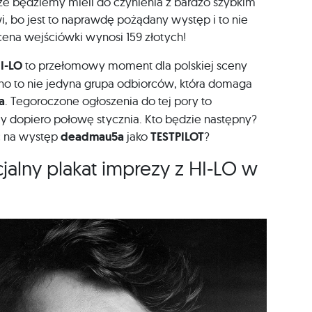
, że będziemy mieli do czynienia z bardzo szybkim
i, bo jest to naprawdę pożądany występ i to nie
 cena wejściówki wynosi 159 złotych!
I-LO
to przełomowy moment dla polskiej sceny
hno to nie jedyna grupa odbiorców, która domaga
a
. Tegoroczone ogłoszenia do tej pory to
dopiero połowę stycznia. Kto będzie następny?
ć na występ
deadmau5a
jako
TESTPILOT
?
cjalny plakat imprezy z HI-LO w