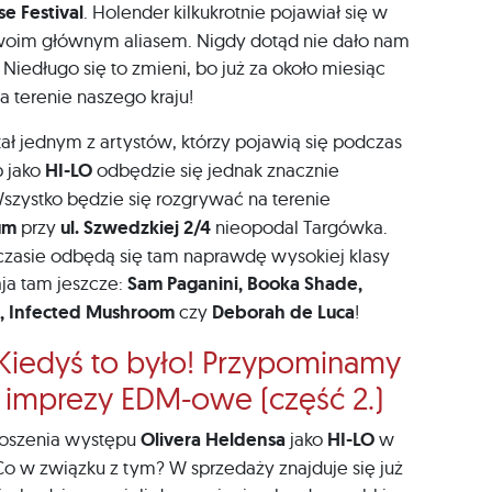
se Festival
. Holender kilkukrotnie pojawiał się w
woim głównym aliasem. Nigdy dotąd nie dało nam
. Niedługo się to zmieni, bo już za około miesiąc
a terenie naszego kraju!
ał jednym z artystów, którzy pojawią się podczas
p jako
HI-LO
odbędzie się jednak znacznie
Wszystko będzie się rozgrywać na terenie
um
przy
ul. Szwedzkiej 2/4
nieopodal Targówka.
 czasie odbędą się tam naprawdę wysokiej klasy
ja tam jeszcze:
Sam Paganini, Booka Shade,
rn, Infected Mushroom
czy
Deborah de Luca
!
Kiedyś to było! Przypominamy
e imprezy EDM-owe (część 2.)
głoszenia występu
Olivera Heldensa
jako
HI-LO
w
Co w związku z tym? W sprzedaży znajduje się już