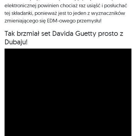
elektronicznej powinien chociaż raz usiąść i posłuchać
tej składanki, ponieważ jest to jeden z wyznaczników
zmieniającego się EDM-owego przemysłu!
Tak brzmiał set Davida Guetty prosto z
Dubaju!