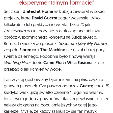
eksperymentalnym formacie”
Set z serii
United at Home
w Dubaju zawierał w sobie
projekty, które
David Guetta
zagrał wcześniej tylko
kilkukrotnie lub praktycznie wcale. Takie
ID
jak
Amsterdam
do tej pory nie zostało zagrane ani razu
oprócz wspomnianego koncertu na Burdż al-Arab.
Remiks Francuza do piosenki
Spectrum (Say My Name)
zespołu
Florence + The Machine
nie ujrzał do tej pory
światła dziennego. Podobnie było z nową wersją
Witching Hour
duetu
CamelPhat
i
Willa Eastona
, które
przepadło jak kamień w wodę.
Ten występ jest owiany tajemnicami na płaszczyźnie
granych piosenek. Czy puszczone przez
Guettę
tracki
ID
kiedykolwiek ujrzą światło dzienne? Tego nie wiemy,
lecz jest to jeden z powodów, dlaczego właśnie ten set
należy do grona najpopularniejszych w całej jego
karierze. Myślę, że każdy szanujący się fan muzyki