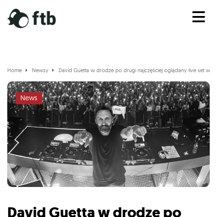
Home
Newsy
David Guetta w drodze po drugi najczęściej oglądany live set w hi
News
David Guetta w drodze po