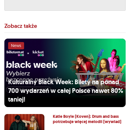
Zobacz także
News
Kulturalny Black Week: Bilety na ponad
700 wydarzeń w całej Polsce nawet 80%
taniej!
Katie Boyle (Koven): Drum and bass
potrzebuje więcej melodii [wywiad]