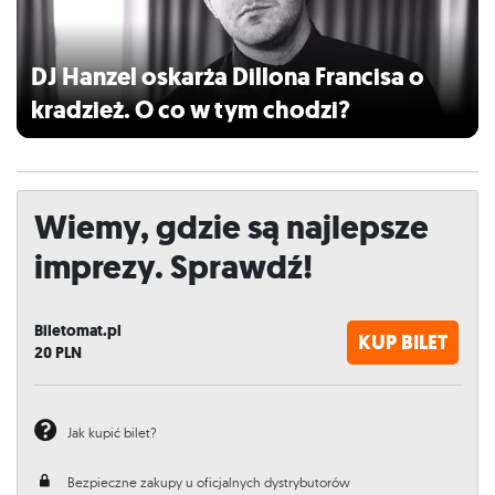
DJ Hanzel oskarża Dillona Francisa o
kradzież. O co w tym chodzi?
Wiemy, gdzie są najlepsze
imprezy. Sprawdź!
Biletomat.pl
KUP BILET
20
PLN
Jak kupić bilet?
Bezpieczne zakupy u oficjalnych dystrybutorów