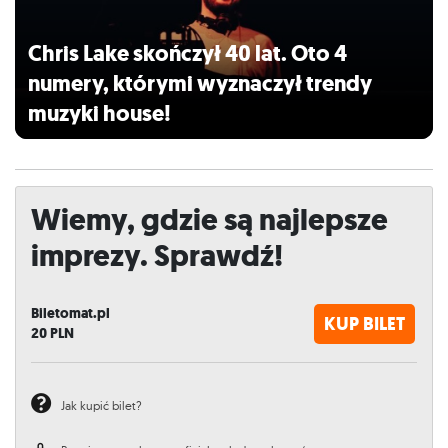
Chris Lake skończył 40 lat. Oto 4
numery, którymi wyznaczył trendy
muzyki house!
Wiemy, gdzie są najlepsze
imprezy. Sprawdź!
Biletomat.pl
KUP BILET
20
PLN
Jak kupić bilet?