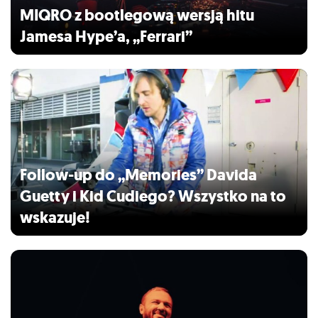
MIQRO z bootlegową wersją hitu
Jamesa Hype’a, „Ferrari”
Follow-up do „Memories” Davida
Guetty i Kid Cudiego? Wszystko na to
wskazuje!