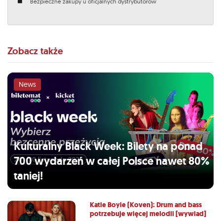
Bezpieczne zakupy u oficjalnych dystrybutorów
Zobacz także
News
Kulturalny Black Week: Bilety na ponad
700 wydarzeń w całej Polsce nawet 80%
taniej!
Katie Boyle (Koven): Drum and bass
potrzebuje więcej melodii [wywiad]