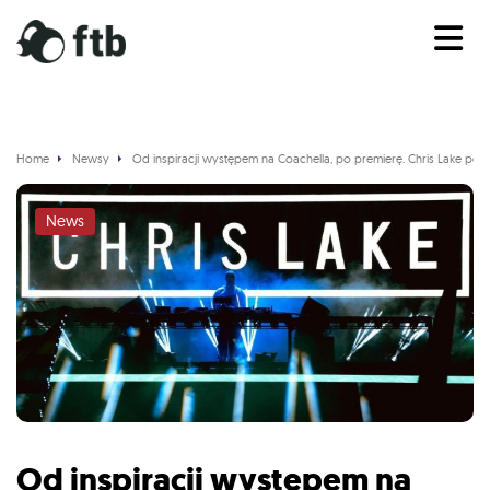
Home
Newsy
Od inspiracji występem na Coachella, po premierę. Chris Lake po 
News
Od inspiracji występem na