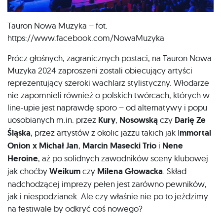
Tauron Nowa Muzyka – fot.
https://www.facebook.com/NowaMuzyka
Prócz głośnych, zagranicznych postaci, na Tauron Nowa
Muzyka 2024 zaproszeni zostali obiecujący artyści
reprezentujący szeroki wachlarz stylistyczny. Włodarze
nie zapomnieli również o polskich twórcach, których w
line-upie jest naprawdę sporo – od alternatywy i popu
uosobianych m.in. przez
Kury
,
Nosowską
czy
Darię Ze
Śląska
, przez artystów z okolic jazzu takich jak I
mmortal
Onion x Michał Jan
,
Marcin Masecki Trio
i
Nene
Heroine
, aż po solidnych zawodników sceny klubowej
jak choćby
Weikum
czy
Milena Głowacka
. Skład
nadchodzącej imprezy pełen jest zarówno pewników,
jak i niespodzianek. Ale czy właśnie nie po to jeździmy
na festiwale by odkryć coś nowego?