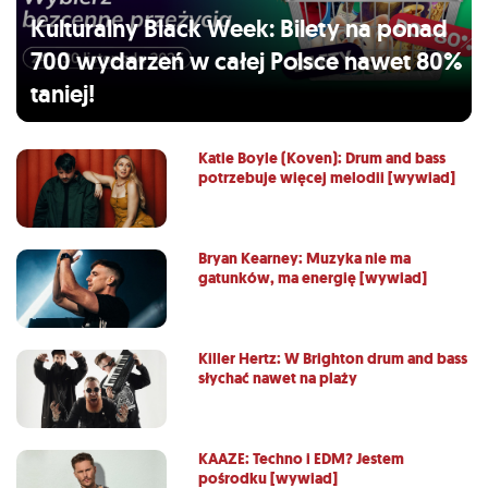
Kulturalny Black Week: Bilety na ponad
700 wydarzeń w całej Polsce nawet 80%
taniej!
Katie Boyle (Koven): Drum and bass
potrzebuje więcej melodii [wywiad]
Bryan Kearney: Muzyka nie ma
gatunków, ma energię [wywiad]
Killer Hertz: W Brighton drum and bass
słychać nawet na plaży
KAAZE: Techno i EDM? Jestem
pośrodku [wywiad]