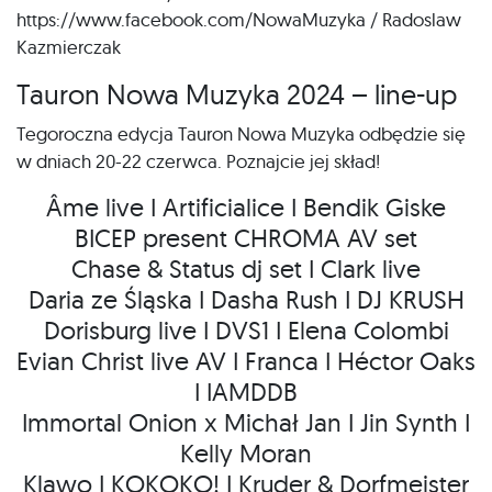
https://www.facebook.com/NowaMuzyka / Radoslaw
Kazmierczak
Tauron Nowa Muzyka 2024 – line-up
Tegoroczna edycja Tauron Nowa Muzyka odbędzie się
w dniach 20-22 czerwca. Poznajcie jej skład!
Âme live I Artificialice I Bendik Giske
BICEP present CHROMA AV set
Chase & Status dj set I Clark live
Daria ze Śląska I Dasha Rush I DJ KRUSH
Dorisburg live I DVS1 I Elena Colombi
Evian Christ live AV I Franca I Héctor Oaks
I IAMDDB
Immortal Onion x Michał Jan I Jin Synth I
Kelly Moran
Klawo I KOKOKO! I Kruder & Dorfmeister