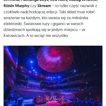
Róisín Murphy
czy
Skream
– to tylko część nazwisk z
czołówki nadchodzącej edycji. Taki skład musi robić
wrażenie na każdym, kto uważa się za miłośnika
elektroniki. Światowe tuzy i giganci w swoich
dziedzinach spotkają się w jedym miejscu – w
Katowicach. A to wciąż nie wszystko.