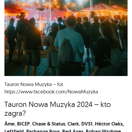
Tauron Nowa Muzyka – fot.
https://www.facebook.com/NowaMuzyka
Tauron Nowa Muzyka 2024 – kto
zagra?
Âme
,
BICEP
,
Chase & Status
,
Clark
,
DVS1
,
Héctor Oaks,
Leftfield, Pachanga Boys, Red Axes, Robag Wruhme
,