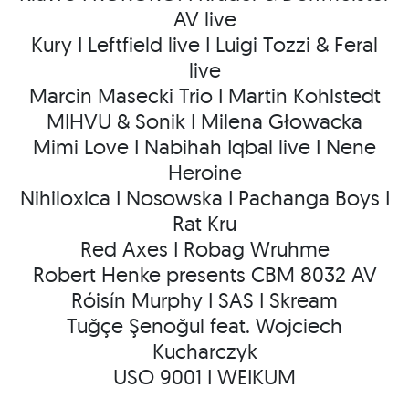
AV live
Kury I Leftfield live I Luigi Tozzi & Feral
live
Marcin Masecki Trio I Martin Kohlstedt
MIHVU & Sonik I Milena Głowacka
Mimi Love I Nabihah Iqbal live I Nene
Heroine
Nihiloxica I Nosowska I Pachanga Boys I
Rat Kru
Red Axes I Robag Wruhme
Robert Henke presents CBM 8032 AV
Róisín Murphy I SAS I Skream
Tuğçe Şenoğul feat. Wojciech
Kucharczyk
USO 9001 I WEIKUM