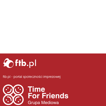
ftb.pl - portal społeczności imprezowej