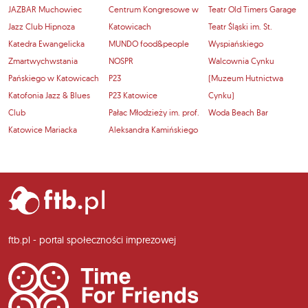
JAZBAR Muchowiec
Centrum Kongresowe w
Teatr Old Timers Garage
Jazz Club Hipnoza
Katowicach
Teatr Śląski im. St.
Katedra Ewangelicka
MUNDO food&people
Wyspiańskiego
Zmartwychwstania
NOSPR
Walcownia Cynku
Pańskiego w Katowicach
P23
(Muzeum Hutnictwa
Katofonia Jazz & Blues
P23 Katowice
Cynku)
Club
Pałac Młodzieży im. prof.
Woda Beach Bar
Katowice Mariacka
Aleksandra Kamińskiego
ftb.pl - portal społeczności imprezowej