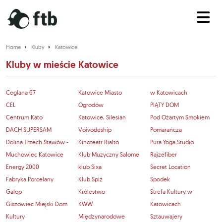
Home
Kluby
Katowice
Kluby w mieście Katowice
Ceglana 67
Katowice Miasto
w Katowicach
CEL
Ogrodów
PIĄTY DOM
Centrum Kato
Katowice, Silesian
Pod Ożartym Smokiem
DACH SUPERSAM
Voivodeship
Pomarańcza
Dolina Trzech Stawów -
Kinoteatr Rialto
Pura Yoga Studio
Muchowiec Katowice
Klub Muzyczny Salome
Rajzefiber
Energy 2000
klub Sixa
Secret Location
Fabryka Porcelany
Klub Spiż
Spodek
Galop
Królestwo
Strefa Kultury w
Giszowiec Miejski Dom
KWW
Katowicach
Kultury
Międzynarodowe
Sztauwajery