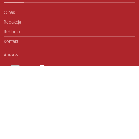
O nas
Redakcja
Reklama
Kontakt
Autorzy
Kontakt
info@ftb.pl
2026 © TIME FOR FRIENDS sp. z o.o. Wszelkie prawa zastrzeżone.