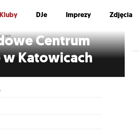
Kluby
DJe
Imprezy
Zdjęcia
dowe Centrum
wicach
 w Katowicach
e