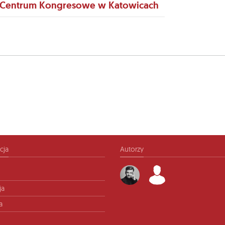
 Centrum Kongresowe w Katowicach
cja
Autorzy
ja
a