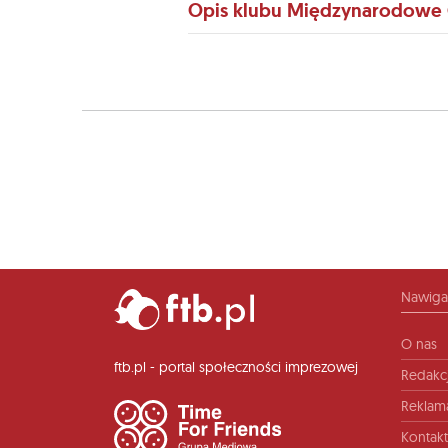
Opis klubu Międzynarodowe
Nawiga
O nas
ftb.pl - portal społeczności imprezowej
Redakc
Reklam
Kontakt