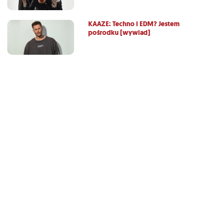
KAAZE: Techno i EDM? Jestem
pośrodku [wywiad]