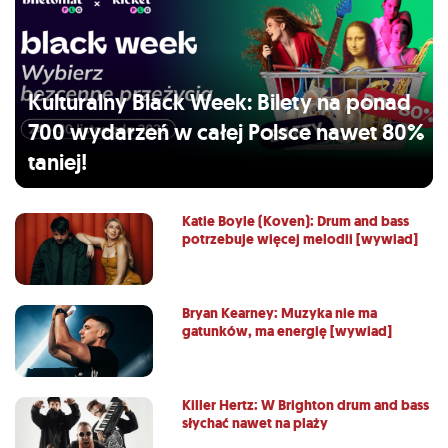
Kulturalny Black Week: Bilety na ponad
700 wydarzeń w całej Polsce nawet 80%
taniej!
Katie Boyle (Koven): Drum and bass
potrzebuje więcej melodii [wywiad]
Bryan Kearney: Muzyka nie ma
gatunków, ma energię [wywiad]
Killer Hertz: W Brighton drum and bass
słychać nawet na plaży