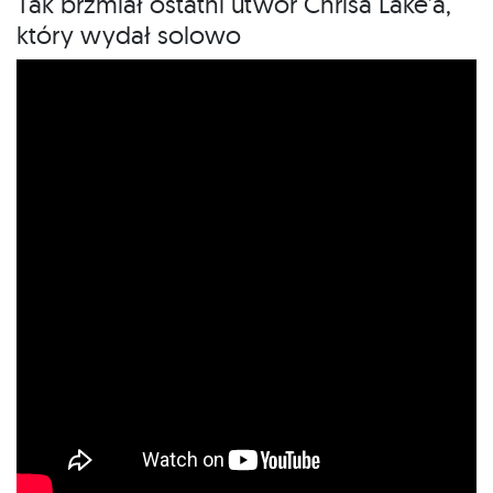
Tak brzmiał ostatni utwór Chrisa Lake’a,
który wydał solowo