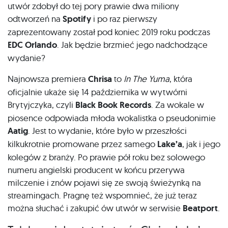
utwór zdobył do tej pory prawie dwa miliony
odtworzeń na
Spotify
i po raz pierwszy
zaprezentowany został pod koniec 2019 roku podczas
EDC Orlando
. Jak będzie brzmieć jego nadchodzące
wydanie?
Najnowsza premiera
Chrisa
to
In The Yuma
, która
oficjalnie ukaże się 14 października w wytwórni
Brytyjczyka, czyli
Black Book Records
. Za wokale w
piosence odpowiada młoda wokalistka o pseudonimie
Aatig
. Jest to wydanie, które było w przeszłości
kilkukrotnie promowane przez samego
Lake’a
, jak i jego
kolegów z branży. Po prawie pół roku bez solowego
numeru angielski producent w końcu przerywa
milczenie i znów pojawi się ze swoją świeżynką na
streamingach. Pragnę też wspomnieć, że już teraz
można słuchać i zakupić ów utwór w serwisie
Beatport
.