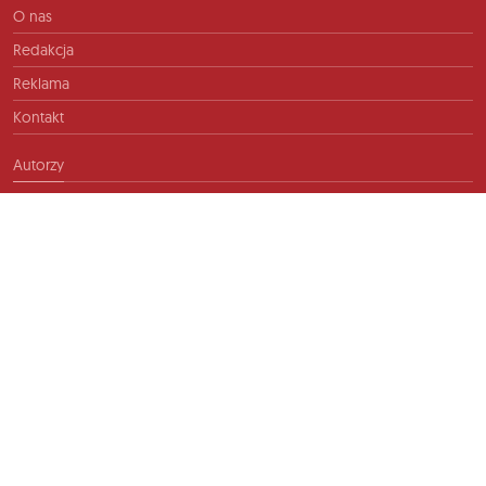
O nas
Redakcja
Reklama
Kontakt
Autorzy
Kontakt
info@ftb.pl
2026 © TIME FOR FRIENDS sp. z o.o. Wszelkie prawa zastrzeżone.
Polityka prywatności