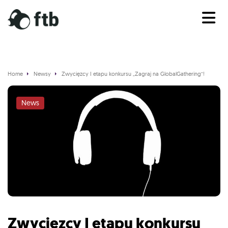
Home
Newsy
Zwycięzcy I etapu konkursu „Zagraj na GlobalGathering”!
News
Zwycięzcy I etapu konkursu