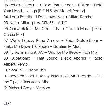
03. Robert Livesu + DJ Eako feat. Geneiva Hallen – Hold
Your Head Up High (D.O.N.S. vs. Menck Remix)
04. Louis Botella – I Feel Love (Nari + Milani Remix)
05. Nari + Milani pres. DEK 33 – A.T.C.
06. Outwork feat. Mr. Gee – Thank God for Music (Jesse
Garcia Mix)
07. Wally Lopez, Rene Amesz + Peter Gelderblom –
Strike Me Down (DJ Pedro + Stephan M Mix)
08. Funkerman feat. JW – One for Me (Prok + Fitch Mix)
09. Cubetronix – That Sound (Diego Abaribi + Paolo
Aliberti Remix)
10. Noferini – C’Mon This
11. Joey Seminara + Danny Nagels vs. MC Flipside – Just
the Tip (Hatiras Vocal Mix)
12. Richard Grey – Massive
CD2