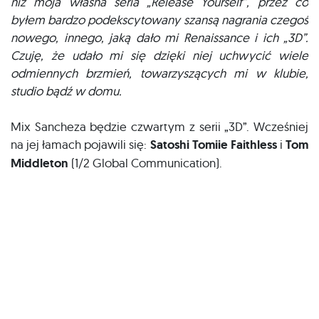
niż moja własna seria „Release Yourself”, przez co
byłem bardzo podekscytowany szansą nagrania czegoś
nowego, innego, jaką dało mi Renaissance i ich „3D”.
Czuję, że udało mi się dzięki niej uchwycić wiele
odmiennych brzmień, towarzyszących mi w klubie,
studio bądź w domu.
Mix Sancheza będzie czwartym z serii „3D”. Wcześniej
na jej łamach pojawili się:
Satoshi Tomiie Faithless
i
Tom
Middleton
(1/2 Global Communication).