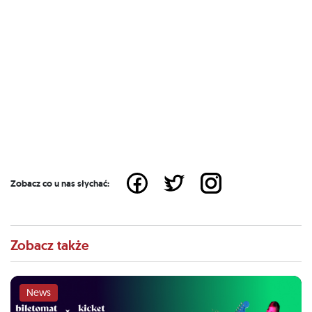
Zobacz co u nas słychać:
Zobacz także
News