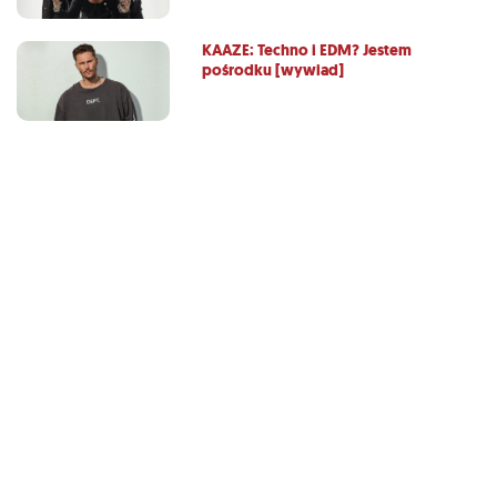
KAAZE: Techno i EDM? Jestem
pośrodku [wywiad]