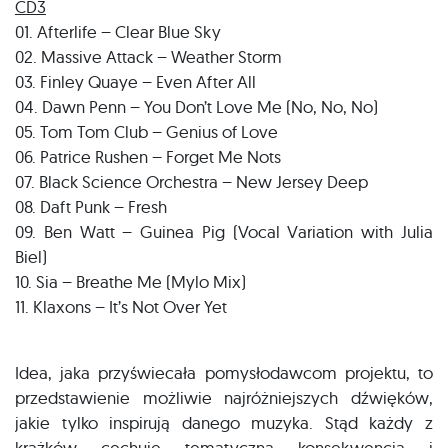
CD3
01. Afterlife – Clear Blue Sky
02. Massive Attack – Weather Storm
03. Finley Quaye – Even After All
04. Dawn Penn – You Don’t Love Me (No, No, No)
05. Tom Tom Club – Genius of Love
06. Patrice Rushen – Forget Me Nots
07. Black Science Orchestra – New Jersey Deep
08. Daft Punk – Fresh
09. Ben Watt – Guinea Pig (Vocal Variation with Julia
Biel)
10. Sia – Breathe Me (Mylo Mix)
11. Klaxons – It’s Not Over Yet
Idea, jaka przyświecała pomysłodawcom projektu, to
przedstawienie możliwie najróżniejszych dźwięków,
jakie tylko inspirują danego muzyka. Stąd każdy z
krążków cechuje tematyczna konsekwencja i