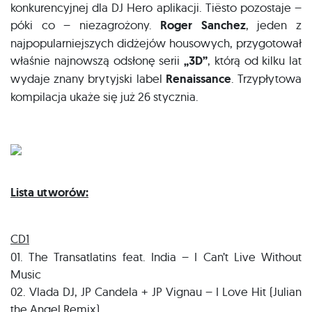
konkurencyjnej dla DJ Hero aplikacji. Tiësto pozostaje –
póki co – niezagrożony.
Roger Sanchez
, jeden z
najpopularniejszych didżejów housowych, przygotował
właśnie najnowszą odsłonę serii
„3D”
, którą od kilku lat
wydaje znany brytyjski label
Renaissance
. Trzypłytowa
kompilacja ukaże się już 26 stycznia.
Lista utworów:
CD1
01. The Transatlatins feat. India – I Can’t Live Without
Music
02. Vlada DJ, JP Candela + JP Vignau – I Love Hit (Julian
the Angel Remix)