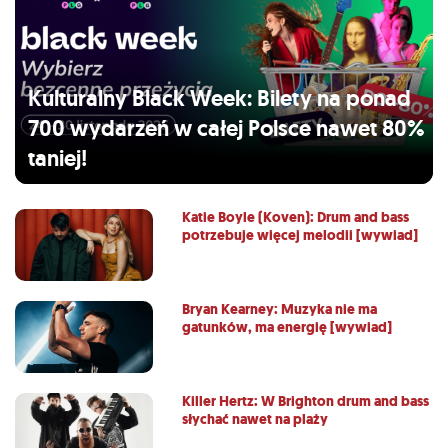
Kulturalny Black Week: Bilety na ponad
700 wydarzeń w całej Polsce nawet 80%
taniej!
Katie Boyle (Koven): Drum and bass
potrzebuje więcej melodii [wywiad]
Bryan Kearney: Muzyka nie ma
gatunków, ma energię [wywiad]
Killer Hertz: W Brighton drum and bass
słychać nawet na plaży