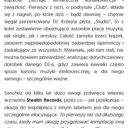
zwięzłość. Pierwszy z nich, o podtytule „Club”, składa
się z nagrań, po które dziś – bądź dawniej – chętnie
sięgał prezentowany DJ. Kolejna płyta, „Studio”, to z
kolei zestawienie obejmujące autorskie prace muzyka,
tak single, jak i remiksy. Całość zamyka trzeci krążek,
zarazem najprawdopodobniej najbardziej tajemniczy i
zaskakujący ze wszystkich. Materiału, jaki tam trafi, nie
można bowiem przewidzieć analizując dotychczasowy
dorobek danego DJ-a, gdyż zawiera kawałki często
spoza kanonu muzyki elektronicznej, a dla niego
samego – szczególnie ważne.
Sanchez od kilku lat dużo uwagi poświęca własnej
wytwórni
Stealth Records
, przez co – jak przekonuje –
okazja do współpracy z innym labetem jest dla niego
szczególnie ekscytująca:
To pierwszy raz od dłuższego
czasu, kiedy mam okazję przygotować kompilację inną