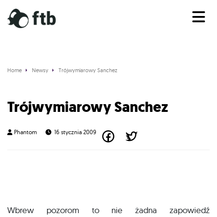
Home
Newsy
Trójwymiarowy Sanchez
News
Trójwymiarowy Sanchez
Phantom
16 stycznia 2009
Wbrew pozorom to nie żadna zapowiedź