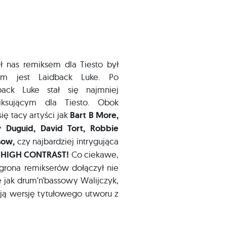
ył nas remiksem dla Tiesto był
im jest Laidback Luke. Po
dback Luke stał się najmniej
iksującym dla Tiesto. Obok
ę tacy artyści jak
Bart B More,
y Duguid, David Tort, Robbie
sow,
czy najbardziej intrygująca
–
HIGH CONTRAST!
Co ciekawe,
 grona remikserów dołączył nie
e jak drum’n’bassowy Walijczyk,
ją wersję tytułowego utworu z