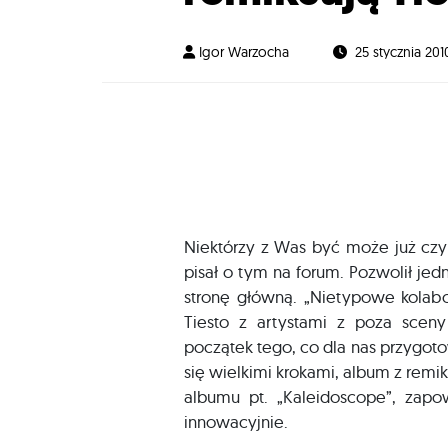
Igor Warzocha
25 stycznia 201
Niektórzy z Was być może już czyt
pisał o tym na forum. Pozwolił jed
stronę główną. „Nietypowe kolab
Tiesto z artystami z poza scen
początek tego, co dla nas przygoto
się wielkimi krokami, album z re
albumu pt. „Kaleidoscope”, zapo
innowacyjnie.