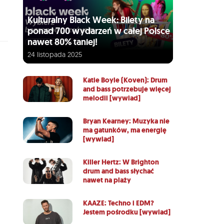
Kulturalny Black Week: Bilety na
ponad 700 wydarzeń w całej Polsce
nawet 80% taniej!
24 listopada 2025
Katie Boyle (Koven): Drum
and bass potrzebuje więcej
melodii [wywiad]
Bryan Kearney: Muzyka nie
ma gatunków, ma energię
[wywiad]
Killer Hertz: W Brighton
drum and bass słychać
nawet na plaży
KAAZE: Techno i EDM?
Jestem pośrodku [wywiad]