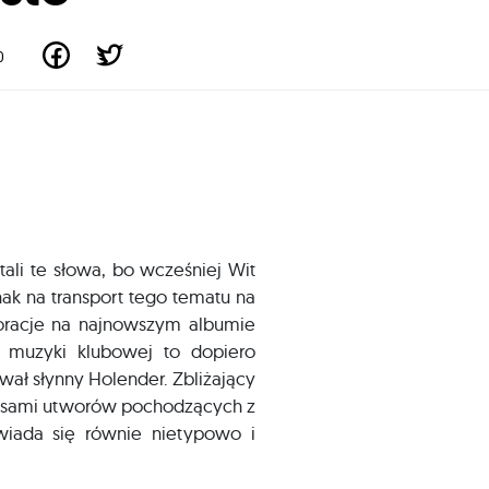
0
ali te słowa, bo wcześniej Wit
nak na transport tego tematu na
oracje na najnowszym albumie
y muzyki klubowej to dopiero
wał słynny Holender. Zbliżający
miksami utworów pochodzących z
wiada się równie nietypowo i