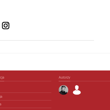
cja
Autorzy
ja
a