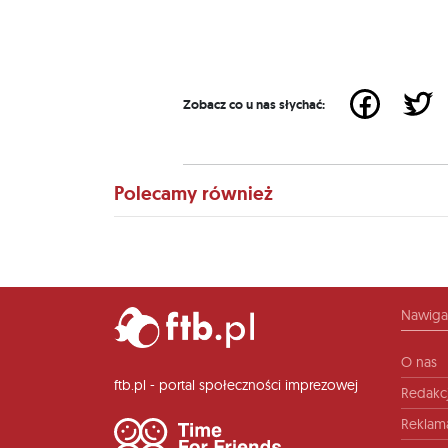
Zobacz co u nas słychać:
Polecamy również
Nawiga
O nas
ftb.pl - portal społeczności imprezowej
Redakc
Reklam