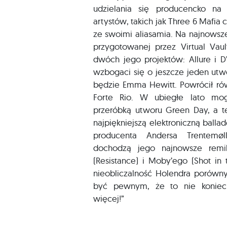
udzielania się producencko na 
artystów, takich jak Three 6 Mafia c
ze swoimi aliasamia. Na najnowsze
przygotowanej przez Virtual Va
dwóch jego projektów: Allure i D’
wzbogaci się o jeszcze jeden utwó
będzie Emma Hewitt. Powrócił rów
Forte Rio. W ubiegłe lato mog
przeróbką utworu Green Day, a te
najpiękniejszą elektroniczną balla
producenta Andersa Trentemøl
dochodzą jego najnowsze remi
(Resistance) i Moby’ego (Shot in
nieobliczalność Holendra porówn
być pewnym, że to nie koniec
więcej!”