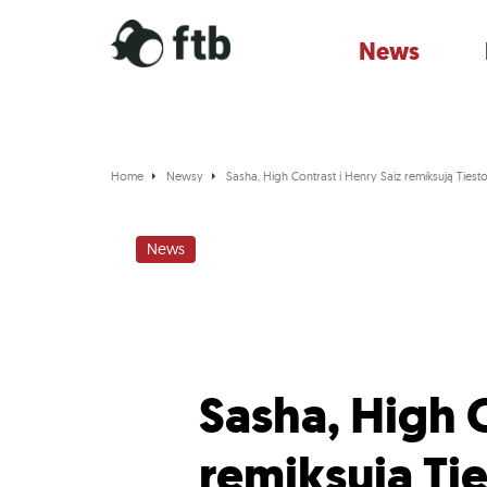
News
Home
Newsy
Sasha, High Contrast i Henry Saiz remiksują Tiest
News
Sasha, High C
remiksują Ti