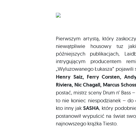
Pierwszym artystą, który zaskocz
niewątpliwie housowy tuz jak
późniejszych publikacjach, Lai
intrygującym producentem rem
„Wyluzowanego Łukasza” pojawili si
Henry Saiz, Ferry Corsten, And
Riviera, Nic Chagall, Marcus Schos
postać, mistrz sceny Drum n’ Bass 
to nie koniec niespodzianek – do
kto inny jak
SASHA
, który podobni
postanowił wypuścić na świat swo
najnowszego krążka Tiesto.