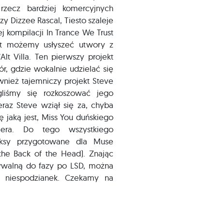
rzecz bardziej komercyjnych
zy Dizzee Rascal, Tiesto szaleje
j kompilacji In Trance We Trust
ult możemy usłyszeć utwory z
Alt Villa. Ten pierwszy projekt
r, gdzie wokalnie udzielać się
nież tajemniczy projekt Steve
liśmy się rozkoszować jego
raz Steve wziął się za, chyba
dę jaką jest, Miss You duńskiego
lera. Do tego wszystkiego
ksy przygotowane dla Muse
 the Back of the Head). Znając
ywalną do fazy po LSD, można
 niespodzianek. Czekamy na