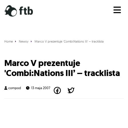
Home
Newsy
Marco V prezentuje 'Combi:Nations III’ – tracklista
News
Marco V prezentuje
'Combi:Nations III’ – tracklista
compod
13 maja 2007