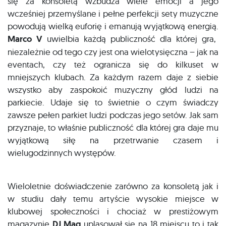
się za konsoletą wzbudza wiele emocji a jego
wcześniej przemyślane i pełne perfekcji sety muzyczne
powodują wielką euforię i emanują wyjątkową energią.
Marco V
uwielbia każdą publiczność dla której gra,
niezależnie od tego czy jest ona wielotysięczna – jak na
eventach, czy też ogranicza się do kilkuset w
mniejszych klubach. Za każdym razem daje z siebie
wszystko aby zaspokoić muzyczny głód ludzi na
parkiecie. Udaje się to świetnie o czym świadczy
zawsze pełen parkiet ludzi podczas jego setów. Jak sam
przyznaje, to właśnie publiczność dla której gra daje mu
wyjątkową siłę na przetrwanie czasem i
wielugodzinnych występów.
Wieloletnie doświadczenie zarówno za konsoletą jak i
w studiu dały temu artyście wysokie miejsce w
klubowej społeczności i chociaż w prestiżowym
magazynie
DJ Mag
uplasował się na 18 miejscu to i tak