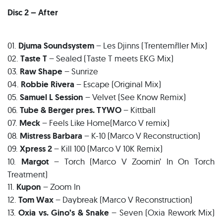
Disc 2 – After
01.
Djuma Soundsystem
– Les Djinns (Trentemřller Mix)
02.
Taste T
– Sealed (Taste T meets EKG Mix)
03.
Raw Shape
– Sunrize
04.
Robbie Rivera
– Escape (Original Mix)
05.
Samuel L Session
– Velvet (See Know Remix)
06.
Tube & Berger pres. TYWO
– Kittball
07.
Meck
– Feels Like Home(Marco V remix)
08.
Mistress Barbara
– K-10 (Marco V Reconstruction)
09.
Xpress 2
– Kill 100 (Marco V 10K Remix)
10.
Margot
– Torch (Marco V Zoomin’ In On Torch
Treatment)
11.
Kupon
– Zoom In
12.
Tom Wax
– Daybreak (Marco V Reconstruction)
13.
Oxia vs. Gino’s & Snake
– Seven (Oxia Rework Mix)