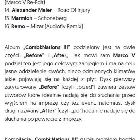
(Marco V Re-Edit)
14.
Alexander Maier
– Road Of Injury
15.
Marmion
– Schoneberg
16.
Remo
– Mizar (Audiofly Remix)
Album „
Combi:Nations III
” podzielony jest na dwie
części: „
Before
” i „
After
„. Jak mówi sam
Marco V
podział ten jest jego celowym zabiegiem i ma na celu
jasne oddzielenie dwóch, nieco odmiennych klimatów
jakie pojawiają się na każdej z płyt. Dysk pierwszy
zatytułowany „
Before
” (czyli „przed”) zawiera zestaw
utworów które idealnie nadają się do słuchania przed
wyjściem na imprezę czy też event, natomiast dysk
drugi nazwany „
After
” (czyli „po”) idealnie nadaje się do
słuchania po powrocie z imprezy.
Kompilacja „
Combi:Nations III
” swoją premierę będzie