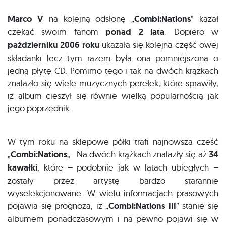
Marco V
na kolejną odsłonę „
Combi:Nations
” kazał
czekać swoim fanom
ponad 2 lata
. Dopiero w
pażdzierniku 2006 roku
ukazała się kolejna część owej
składanki lecz tym razem była ona pomniejszona o
jedną płytę CD. Pomimo tego i tak na dwóch krążkach
znalazło się wiele muzycznych perełek, które sprawiły,
iż album cieszył się równie wielką popularnością jak
jego poprzednik.
W tym roku na sklepowe półki trafi najnowsza cześć
„
Combi:Nations
„. Na dwóch krążkach znalazły się aż
34
kawałki
, które – podobnie jak w latach ubiegłych –
zostały przez artystę bardzo starannie
wyselekcjonowane. W wielu informacjach prasowych
pojawia się prognoza, iż „
Combi:Nations III
” stanie się
albumem ponadczasowym i na pewno pojawi się w