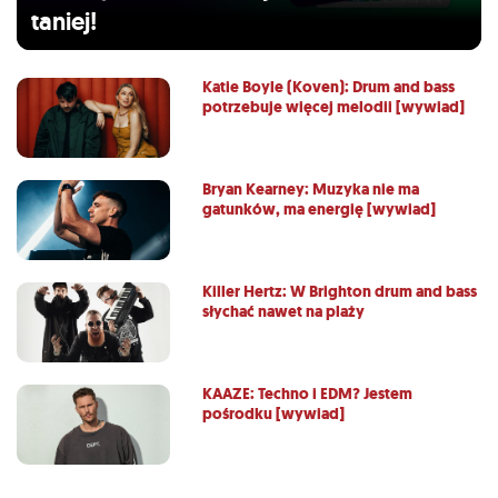
taniej!
Katie Boyle (Koven): Drum and bass
potrzebuje więcej melodii [wywiad]
Bryan Kearney: Muzyka nie ma
gatunków, ma energię [wywiad]
Killer Hertz: W Brighton drum and bass
słychać nawet na plaży
KAAZE: Techno i EDM? Jestem
pośrodku [wywiad]