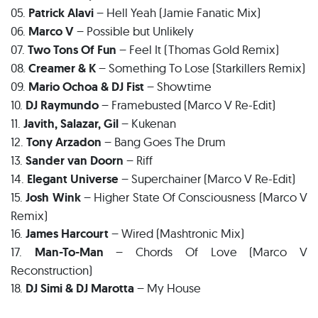
05.
Patrick Alavi
– Hell Yeah (Jamie Fanatic Mix)
06.
Marco V
– Possible but Unlikely
07.
Two Tons Of Fun
– Feel It (Thomas Gold Remix)
08.
Creamer & K
– Something To Lose (Starkillers Remix)
09.
Mario Ochoa & DJ Fist
– Showtime
10.
DJ Raymundo
– Framebusted (Marco V Re-Edit)
11.
Javith, Salazar, Gil
– Kukenan
12.
Tony Arzadon
– Bang Goes The Drum
13.
Sander van Doorn
– Riff
14.
Elegant Universe
– Superchainer (Marco V Re-Edit)
15.
Josh Wink
– Higher State Of Consciousness (Marco V
Remix)
16.
James Harcourt
– Wired (Mashtronic Mix)
17.
Man-To-Man
– Chords Of Love (Marco V
Reconstruction)
18.
DJ Simi & DJ Marotta
– My House