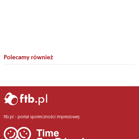
Polecamy również
ftb.pl - portal społeczności imprezowej