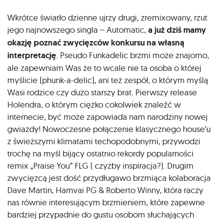
Wkrótce światło dzienne ujrzy drugi, zremixowany, rzut
jego najnowszego singla – Automatic,
a już dziś mamy
okazję poznać zwycięzców konkursu na własną
interpretację
. Pseudo Funkadelic brzmi może znajomo,
ale zapewniam Was że to wcale nie ta osoba o której
myślicie (phunk-a-delic), ani też zespół, o którym myślą
Wasi rodzice czy dużo starszy brat. Pierwszy release
Holendra, o którym ciężko cokolwiek znaleźć w
internecie, być może zapowiada nam narodziny nowej
gwiazdy! Nowoczesne połączenie klasycznego house’u
z świeższymi klimatami techopodobnymi, przywodzi
trochę na myśl bijący ostatnio rekordy popularności
remix „Praise You” FLG ( czyżby inspiracja?). Drugim
zwycięzcą jest dość przydługawo brzmiąca kolaboracja
Dave Martin, Hamvai PG & Roberto Winny, która raczy
nas równie interesującym brzmieniem, które zapewne
bardziej przypadnie do gustu osobom słuchających