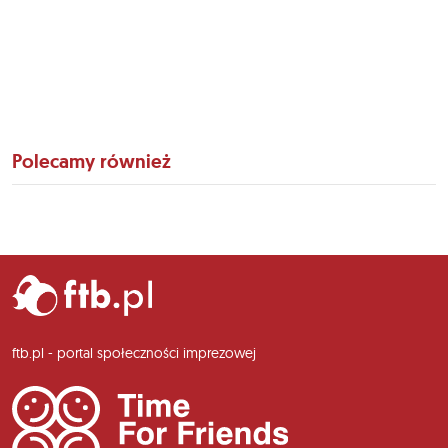
Polecamy również
ftb.pl - portal społeczności imprezowej