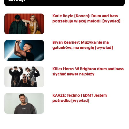
Katie Boyle (Koven): Drum and bass
potrzebuje więcej melodii [wywiad]
Bryan Kearney: Muzyka nie ma
gatunków, ma energię [wywiad]
Killer Hertz: W Brighton drum and bass
słychać nawet na plaży
KAAZE: Techno i EDM? Jestem
pośrodku [wywiad]