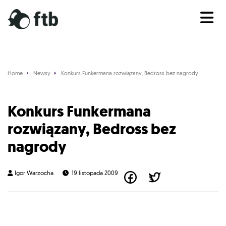
Home
Newsy
Konkurs Funkermana rozwiązany, Bedross bez nagrody
News
Konkurs Funkermana
rozwiązany, Bedross bez
nagrody
Igor Warzocha
19 listopada 2009