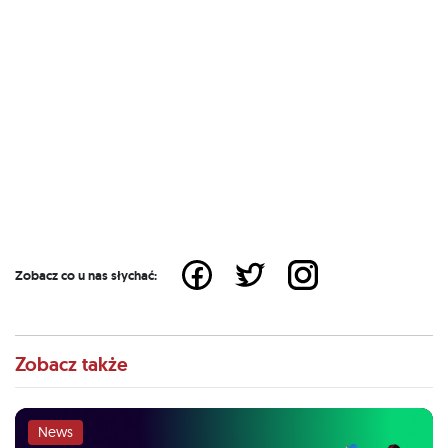
Zobacz co u nas słychać:
Zobacz także
News