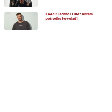
KAAZE: Techno i EDM? Jestem
pośrodku [wywiad]