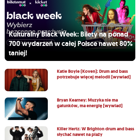
Kulturalny Black Week: Bilety na ponad
700 wydarzeń w całej Polsce nawet 80%
taniej!
Katie Boyle (Koven): Drum and bass
potrzebuje więcej melodii [wywiad]
Bryan Kearney: Muzyka nie ma
gatunków, ma energię [wywiad]
Killer Hertz: W Brighton drum and bass
słychać nawet na plaży