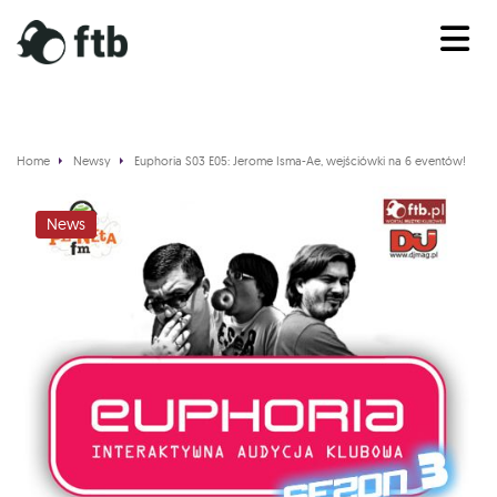
Home
Newsy
Euphoria S03 E05: Jerome Isma-Ae, wejściówki na 6 eventów!
News