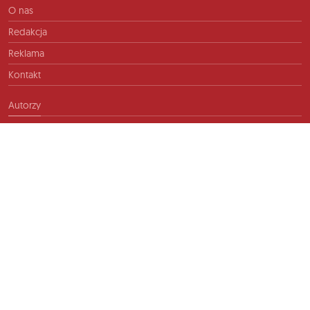
O nas
Redakcja
Reklama
Kontakt
Autorzy
Kontakt
info@ftb.pl
2026 © TIME FOR FRIENDS sp. z o.o. Wszelkie prawa zastrzeżone.
Polityka prywatności