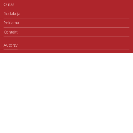
O nas
Redakcja
Reklama
Kontakt
Autorzy
Kontakt
info@ftb.pl
2026 © TIME FOR FRIENDS sp. z o.o. Wszelkie prawa zastrzeżone.
Polityka prywatności